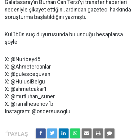
Galatasaray’ın Burhan Can Terzi’yi transfer haberleri
nedeniyle şikayet ettiğini, ardından gazeteci hakkında
soruşturma başlatıldığını yazmıştı.
Kulübün suç duyurusunda bulunduğu hesaplarsa
şöyle:
X: @Nuribey45
X: @Ahmetercanlar
X: @gulesceguven
X: @HulusiBelgu
X: @ahmetcakar1
X: @mutluhan_suner
X: @ramilhesenovfb
Instagram: @ondersusoglu