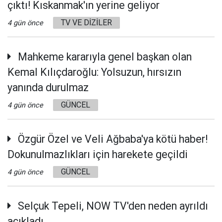
çıktı! Kıskanmak'ın yerine geliyor
TV VE DİZİLER
4 gün önce
Mahkeme kararıyla genel başkan olan
Kemal Kılıçdaroğlu: Yolsuzun, hırsızın
yanında durulmaz
GÜNCEL
4 gün önce
Özgür Özel ve Veli Ağbaba'ya kötü haber!
Dokunulmazlıkları için harekete geçildi
GÜNCEL
4 gün önce
Selçuk Tepeli, NOW TV'den neden ayrıldı
açıkladı