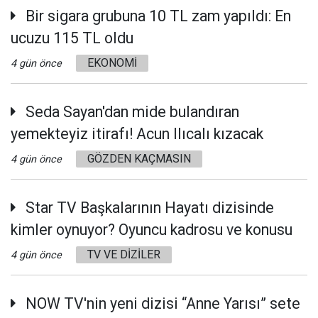
Bir sigara grubuna 10 TL zam yapıldı: En
ucuzu 115 TL oldu
EKONOMİ
4 gün önce
Seda Sayan'dan mide bulandıran
yemekteyiz itirafı! Acun Ilıcalı kızacak
GÖZDEN KAÇMASIN
4 gün önce
Star TV Başkalarının Hayatı dizisinde
kimler oynuyor? Oyuncu kadrosu ve konusu
TV VE DİZİLER
4 gün önce
NOW TV'nin yeni dizisi “Anne Yarısı” sete