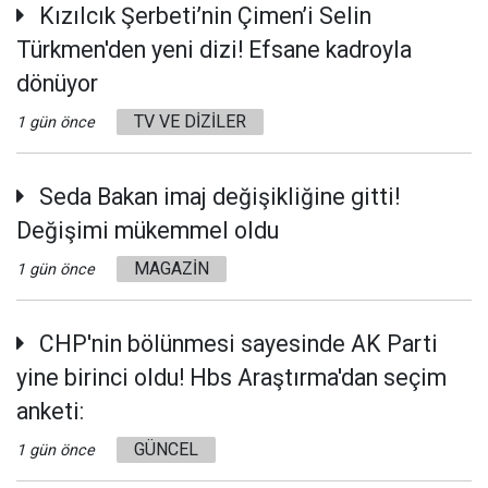
Kızılcık Şerbeti’nin Çimen’i Selin
Türkmen'den yeni dizi! Efsane kadroyla
dönüyor
TV VE DİZİLER
1 gün önce
Seda Bakan imaj değişikliğine gitti!
Değişimi mükemmel oldu
MAGAZİN
1 gün önce
CHP'nin bölünmesi sayesinde AK Parti
yine birinci oldu! Hbs Araştırma'dan seçim
anketi:
GÜNCEL
1 gün önce