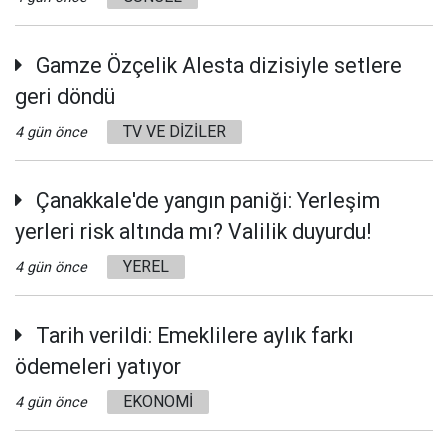
Gamze Özçelik Alesta dizisiyle setlere
geri döndü
TV VE DİZİLER
4 gün önce
Çanakkale'de yangın paniği: Yerleşim
yerleri risk altında mı? Valilik duyurdu!
YEREL
4 gün önce
Tarih verildi: Emeklilere aylık farkı
ödemeleri yatıyor
EKONOMİ
4 gün önce