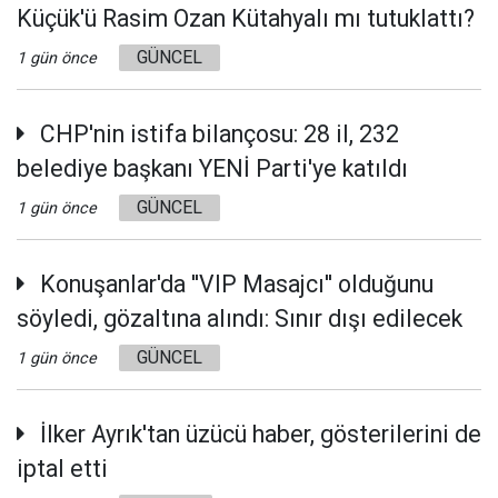
Küçük'ü Rasim Ozan Kütahyalı mı tutuklattı?
GÜNCEL
1 gün önce
CHP'nin istifa bilançosu: 28 il, 232
belediye başkanı YENİ Parti'ye katıldı
GÜNCEL
1 gün önce
Konuşanlar'da ''VIP Masajcı'' olduğunu
söyledi, gözaltına alındı: Sınır dışı edilecek
GÜNCEL
1 gün önce
İlker Ayrık'tan üzücü haber, gösterilerini de
iptal etti