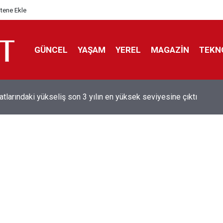
itene Ekle
GÜNCEL
YAŞAM
YEREL
MAGAZİN
TEKN
aray'dan sekiz kişi hakkında savcılığa suç duyurusu