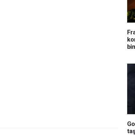
Fr
kon
bin
Go
ta