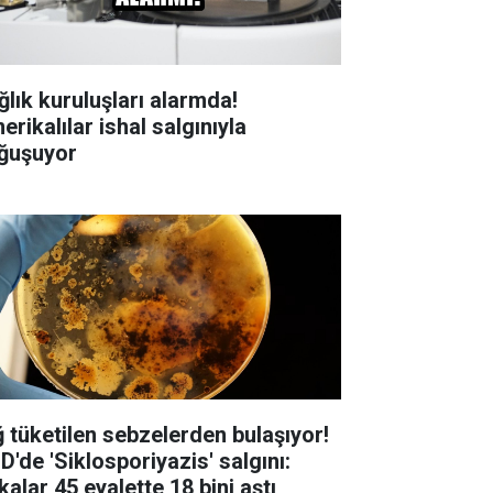
ğlık kuruluşları alarmda!
rikalılar ishal salgınıyla
ğuşuyor
ğ tüketilen sebzelerden bulaşıyor!
D'de 'Siklosporiyazis' salgını:
alar 45 eyalette 18 bini aştı