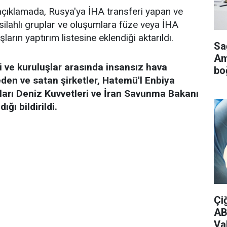
 açıklamada, Rusya'ya İHA transferi yapan ve
 silahlı gruplar ve oluşumlara füze veya İHA
arın yaptırım listesine eklendiği aktarıldı.
Sa
Ame
 ve kuruluşlar arasında insansız hava
bo
 eden ve satan şirketler, Hatemü'l Enbiya
arı Deniz Kuvvetleri ve İran Savunma Bakanı
ğı bildirildi.
Çi
AB
Vak