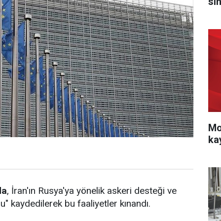
sı
Mo
ka
da
, İran'ın Rusya'ya yönelik askeri desteği ve
" kaydedilerek bu faaliyetler kınandı.