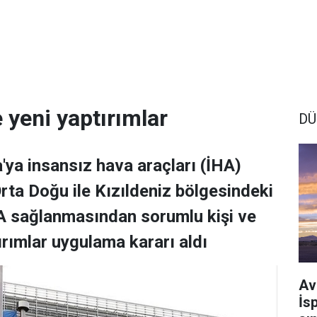
e yeni yaptırımlar
DÜ
a'ya insansız hava araçları (İHA)
rta Doğu ile Kızıldeniz bölgesindeki
HA sağlanmasından sorumlu kişi ve
ırımlar uygulama kararı aldı
Av
İs