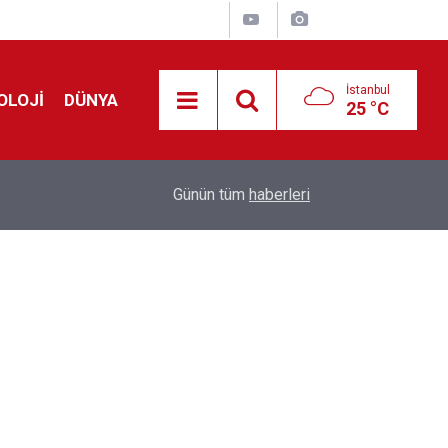
İstanbul
OLOJİ
DÜNYA
25 °C
Avrupa'da 'Schengen' restleşmesi: İspanya da İta
01:24
Günün tüm
haberleri
kontrol edecek