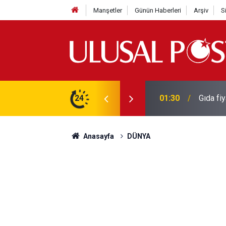
Manşetler
Günün Haberleri
Arşiv
S
3 yılın en yüksek seviyesine çıktı
24
01:26
Galatas
Anasayfa
DÜNYA