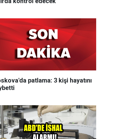
nırda kontrol edecek
skova'da patlama: 3 kişi hayatını
ybetti