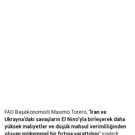
FAO Başekonomisti Maximo Torero,
‘İran ve
Ukrayna’daki savaşların El Nino’yla birleşerek daha
yüksek maliyetler ve düşük mahsul verimliliğinden
oluşan mükemmel bir fırtına yarattığını’
söyledi.