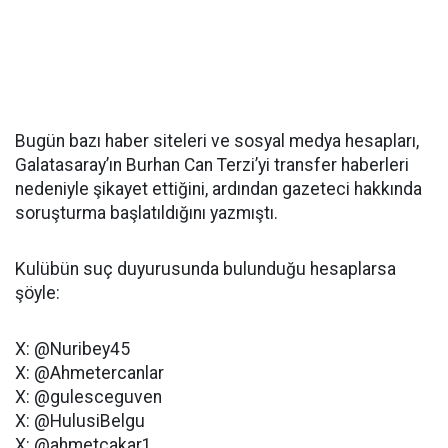
Bugün bazı haber siteleri ve sosyal medya hesapları,
Galatasaray’ın Burhan Can Terzi’yi transfer haberleri
nedeniyle şikayet ettiğini, ardından gazeteci hakkında
soruşturma başlatıldığını yazmıştı.
Kulübün suç duyurusunda bulunduğu hesaplarsa
şöyle:
X: @Nuribey45
X: @Ahmetercanlar
X: @gulesceguven
X: @HulusiBelgu
X: @ahmetcakar1