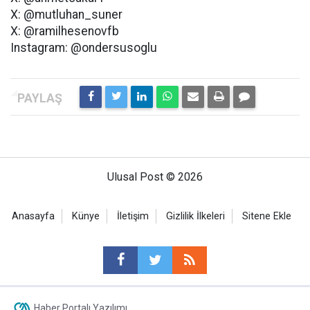
X: @mutluhan_suner
X: @ramilhesenovfb
Instagram: @ondersusoglu
Ulusal Post © 2026
Anasayfa
Künye
İletişim
Gizlilik İlkeleri
Sitene Ekle
Haber Portalı Yazılımı