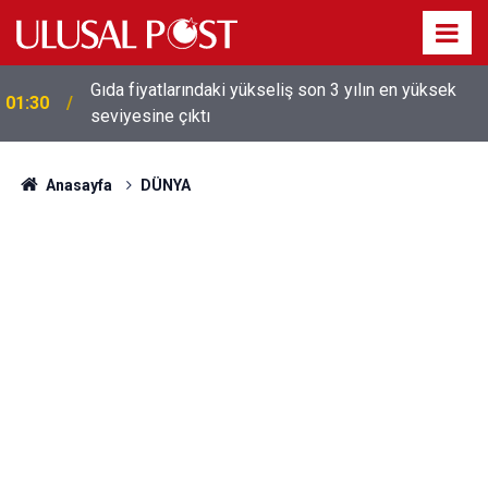
Galatasaray'dan sekiz kişi hakkında savcılığa suç
01:26
duyurusu
Anasayfa
DÜNYA