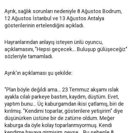
Ayrık, sağlık sorunları nedeniyle 8 Ağustos Bodrum,
12 Ağustos İstanbul ve 13 Ağustos Antalya
gösterilerinin ertelendiğini açıkladı.
Hayranlarından anlayış isteyen ünlü oyuncu,
açıklamasını, "Hepsi geçecek... Buluşup gülüşeceğiz"
sözleriyle tamamladı.
Ayrık'ın açıklaması şu şekilde:
"Plan böyle değildi ama... 23 Temmuz akşamı ıslak
ayakla cilalı parkeye bastım, kaydım, düştüm. Evet,
yaptım bunu... Üç kaburgamdan ikisi çatlamış, biri de
kırılmış. "Kendimi toparlar, gösterilere yetişirim" diye
düşünürken üstüne bir de zatürre oldum. Meğer
kaburga da öyle kolay toparlanmıyormuş. Kendi
kendime havaya girmişim, neyse... Bu sebeple 8