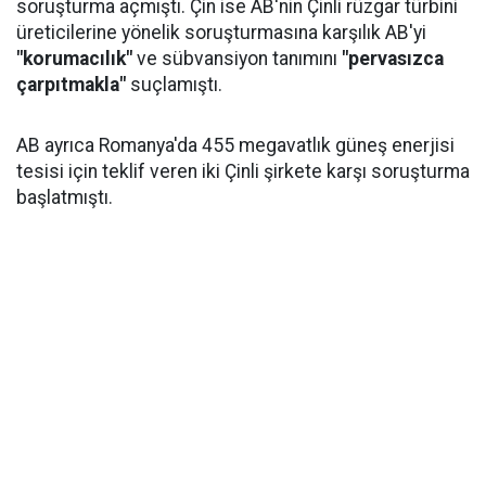
soruşturma açmıştı. Çin ise AB'nin Çinli rüzgar türbini
üreticilerine yönelik soruşturmasına karşılık AB'yi
"korumacılık"
ve sübvansiyon tanımını
"pervasızca
çarpıtmakla"
suçlamıştı.
AB ayrıca Romanya'da 455 megavatlık güneş enerjisi
tesisi için teklif veren iki Çinli şirkete karşı soruşturma
başlatmıştı.