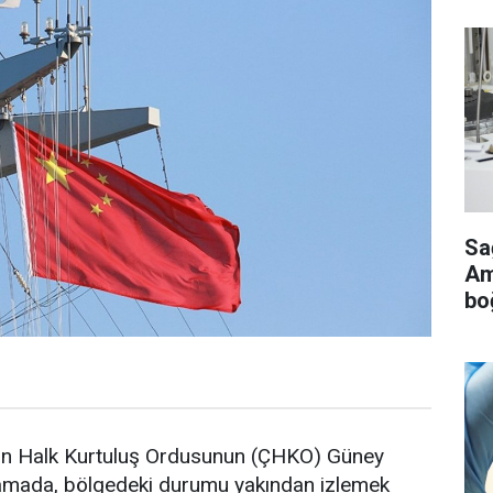
Sa
Ame
bo
n Halk Kurtuluş Ordusunun (ÇHKO) Güney
amada, bölgedeki durumu yakından izlemek