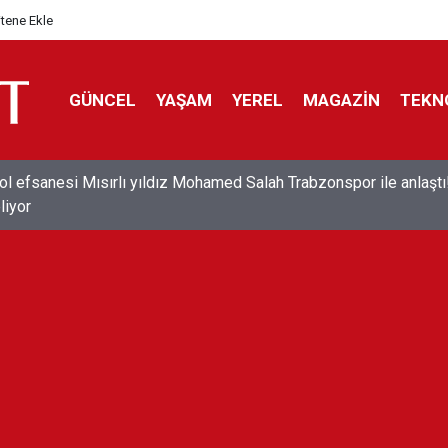
itene Ekle
GÜNCEL
YAŞAM
YEREL
MAGAZİN
TEKN
ol efsanesi Mısırlı yıldız Mohamed Salah Trabzonspor ile anlaştı
liyor