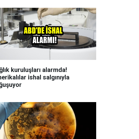
ğlık kuruluşları alarmda!
rikalılar ishal salgınıyla
ğuşuyor