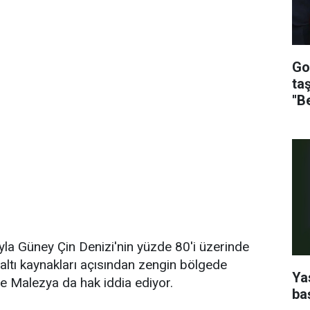
Go
ta
''B
ayla Güney Çin Denizi'nin yüzde 80'i üzerinde
altı kaynakları açısından zengin bölgede
Ya
 ve Malezya da hak iddia ediyor.
ba