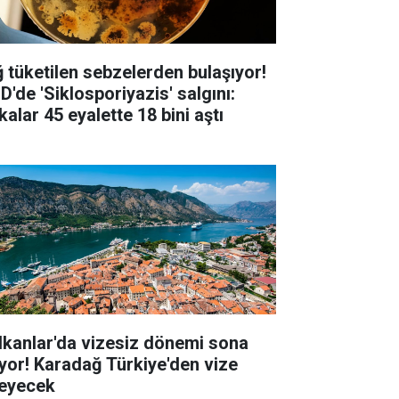
ğ tüketilen sebzelerden bulaşıyor!
D'de 'Siklosporiyazis' salgını:
alar 45 eyalette 18 bini aştı
lkanlar'da vizesiz dönemi sona
iyor! Karadağ Türkiye'den vize
teyecek