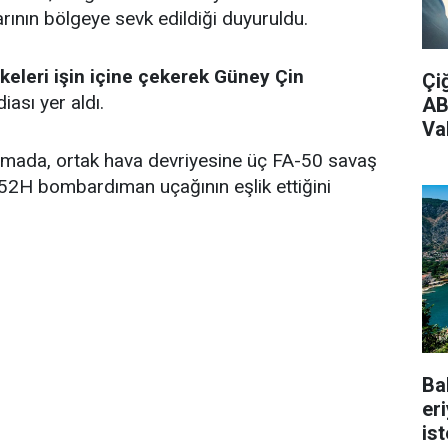
rının bölgeye sevk edildiği duyuruldu.
lkeleri işin içine çekerek Güney Çin
Çi
iası yer aldı.
AB
Vak
çılamada, ortak hava devriyesine üç FA-50 savaş
B-52H bombardıman uçağının eşlik ettiğini
Ba
er
is