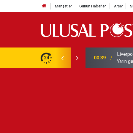
Manşetler
Günün Haberleri
Arşiv
S
Liverpo
ilerini de iptal etti
24
00:39
Yarın ge