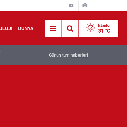
İstanbul
OLOJİ
DÜNYA
31 °C
!
00:19
Feridun Düzağaç sahnelere ara verdi: ''En az bir
Günün tüm
haberleri