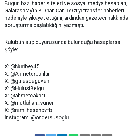
Bugün bazı haber siteleri ve sosyal medya hesapları,
Galatasaray’ın Burhan Can Terzi’yi transfer haberleri
nedeniyle şikayet ettiğini, ardından gazeteci hakkında
soruşturma başlatıldığını yazmıştı.
Kulübün suç duyurusunda bulunduğu hesaplarsa
şöyle:
X: @Nuribey45
X: @Ahmetercanlar
X: @gulesceguven
X: @HulusiBelgu
X: @ahmetcakar1
X: @mutluhan_suner
X: @ramilhesenovfb
Instagram: @ondersusoglu