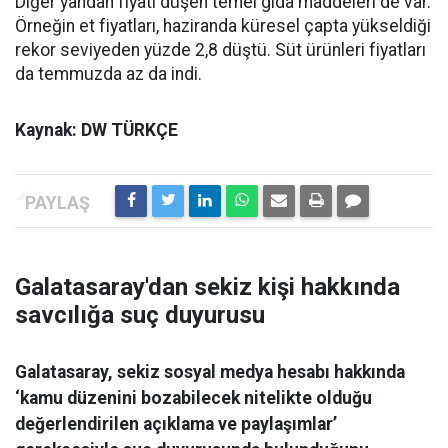
Diğer yandan fiyatı düşen temel gıda maddeleri de var.
Örneğin et fiyatları, haziranda küresel çapta yükseldiği
rekor seviyeden yüzde 2,8 düştü. Süt ürünleri fiyatları
da temmuzda az da indi.
Kaynak: DW TÜRKÇE
Galatasaray'dan sekiz kişi hakkında
savcılığa suç duyurusu
Galatasaray, sekiz sosyal medya hesabı hakkında
‘kamu düzenini bozabilecek nitelikte olduğu
değerlendirilen açıklama ve paylaşımlar’