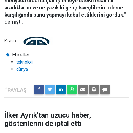
medyada ciddi suçlar işlemeye istekli insanlar
aradıklarını ve ne yazık ki genç İsveçlilerin ödeme
karşılığında bunu yapmayı kabul ettiklerini gördük."
demişti.
Kaynak:
Etiketler :
teknoloji
dünya
İlker Ayrık'tan üzücü haber,
gösterilerini de iptal etti