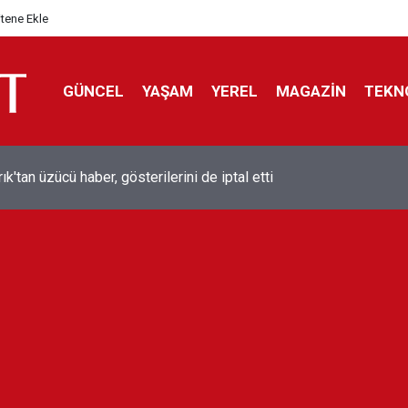
itene Ekle
GÜNCEL
YAŞAM
YEREL
MAGAZİN
TEKN
ol efsanesi Mısırlı yıldız Mohamed Salah Trabzonspor ile anlaştı
liyor