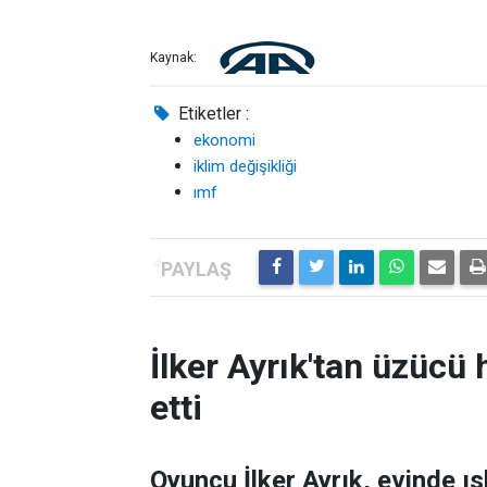
Kaynak:
Etiketler :
ekonomi
iklim değişikliği
ımf
İlker Ayrık'tan üzücü h
etti
Oyuncu İlker Ayrık, evinde 