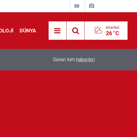
İstanbul
OLOJİ
DÜNYA
26 °C
!
00:19
Feridun Düzağaç sahnelere ara verdi: ''En az bir
Günün tüm
haberleri