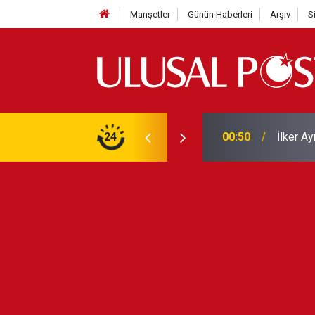
Manşetler
Günün Haberleri
Arşiv
S
Liverpo
ilerini de iptal etti
24
00:39
Yarın ge