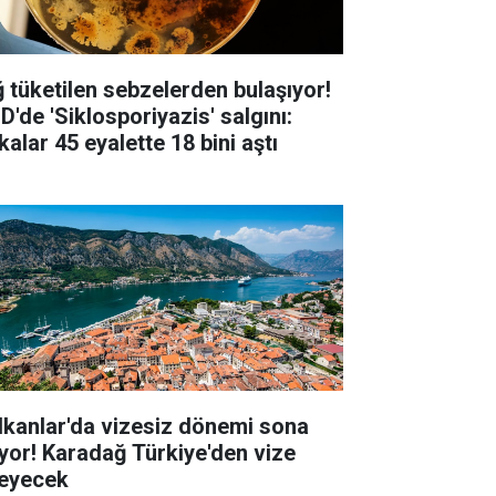
ğ tüketilen sebzelerden bulaşıyor!
D'de 'Siklosporiyazis' salgını:
alar 45 eyalette 18 bini aştı
lkanlar'da vizesiz dönemi sona
iyor! Karadağ Türkiye'den vize
teyecek