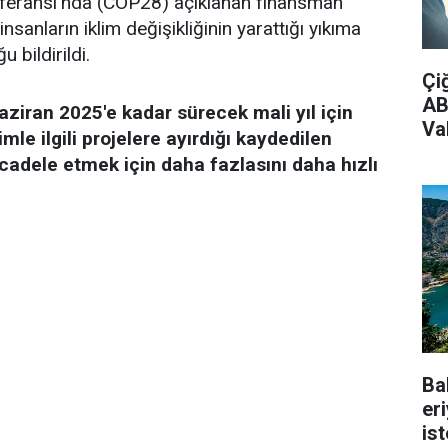
feransı'nda (COP28) açıklanan finansman
nsanların iklim değişikliğinin yarattığı yıkıma
 bildirildi.
Çi
AB
iran 2025'e kadar sürecek mali yıl için
Vak
imle ilgili projelere ayırdığı kaydedilen
cadele etmek için daha fazlasını daha hızlı
Ba
er
is