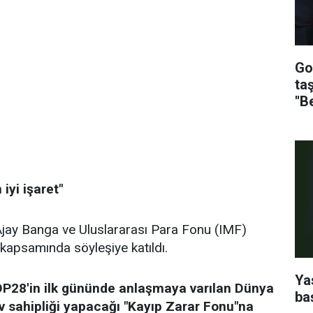
Go
ta
''B
iyi işaret"
jay Banga ve Uluslararası Para Fonu (IMF)
kapsamında söyleşiye katıldı.
Ya
P28'in ilk gününde anlaşmaya varılan Dünya
ba
ev sahipliği yapacağı "Kayıp Zarar Fonu"na