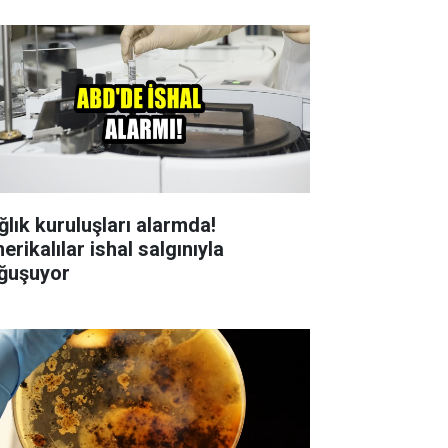
ğlık kuruluşları alarmda!
rikalılar ishal salgınıyla
ğuşuyor