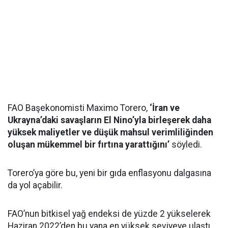
FAO Başekonomisti Maximo Torero,
‘İran ve
Ukrayna’daki savaşların El Nino’yla birleşerek daha
yüksek maliyetler ve düşük mahsul verimliliğinden
oluşan mükemmel bir fırtına yarattığını’
söyledi.
Torero’ya göre bu, yeni bir gıda enflasyonu dalgasına
da yol açabilir.
FAO’nun bitkisel yağ endeksi de yüzde 2 yükselerek
Haziran 2022’den bu yana en yüksek seviyeye ulaştı.