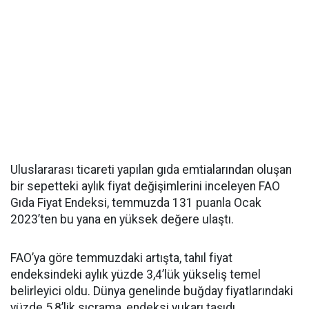
Uluslararası ticareti yapılan gıda emtialarından oluşan
bir sepetteki aylık fiyat değişimlerini inceleyen FAO
Gıda Fiyat Endeksi, temmuzda 131 puanla Ocak
2023’ten bu yana en yüksek değere ulaştı.
FAO’ya göre temmuzdaki artışta, tahıl fiyat
endeksindeki aylık yüzde 3,4’lük yükseliş temel
belirleyici oldu. Dünya genelinde buğday fiyatlarındaki
yüzde 5,8’lik sıçrama, endeksi yukarı taşıdı.