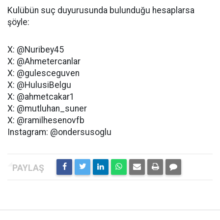
Kulübün suç duyurusunda bulunduğu hesaplarsa
şöyle:
X: @Nuribey45
X: @Ahmetercanlar
X: @gulesceguven
X: @HulusiBelgu
X: @ahmetcakar1
X: @mutluhan_suner
X: @ramilhesenovfb
Instagram: @ondersusoglu