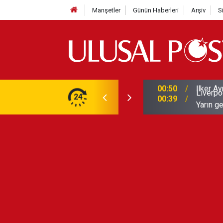
Manşetler
Günün Haberleri
Arşiv
S
Liverpo
ilerini de iptal etti
24
00:39
Yarın ge