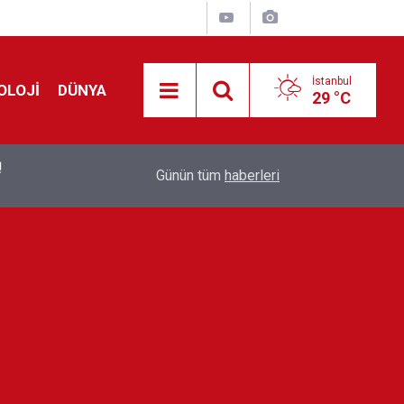
İstanbul
OLOJİ
DÜNYA
29 °C
!
00:19
Feridun Düzağaç sahnelere ara verdi: ''En az bir
Günün tüm
haberleri