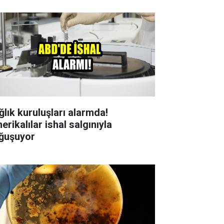
ğlık kuruluşları alarmda!
rikalılar ishal salgınıyla
ğuşuyor