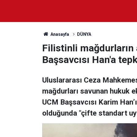
Anasayfa
DÜNYA
Filistinli mağdurlar
Başsavcısı Han'a tepki
Uluslararası Ceza Mahkemesi
mağdurları savunan hukuk eki
UCM Başsavcısı Karim Han’ı, 
olduğunda "çifte standart uyg