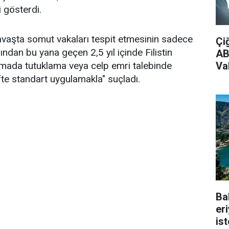
 gösterdi.
avaşta somut vakaları tespit etmesinin sadece
Çi
ndan bu yana geçen 2,5 yıl içinde Filistin
AB
Vak
şturmada tutuklama veya celp emri talebinde
fte standart uygulamakla" suçladı.
Ba
er
is