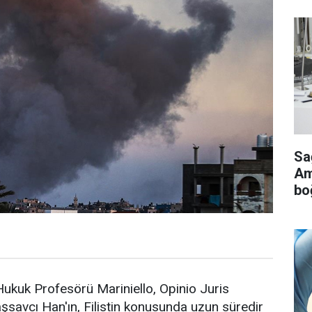
Sa
Ame
bo
ukuk Profesörü Mariniello, Opinio Juris
şsavcı Han'ın, Filistin konusunda uzun süredir