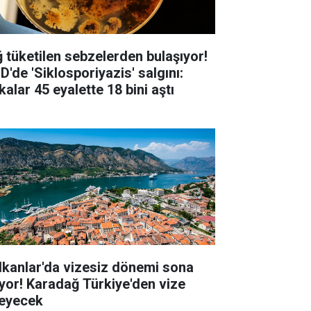
ğ tüketilen sebzelerden bulaşıyor!
D'de 'Siklosporiyazis' salgını:
alar 45 eyalette 18 bini aştı
lkanlar'da vizesiz dönemi sona
iyor! Karadağ Türkiye'den vize
teyecek