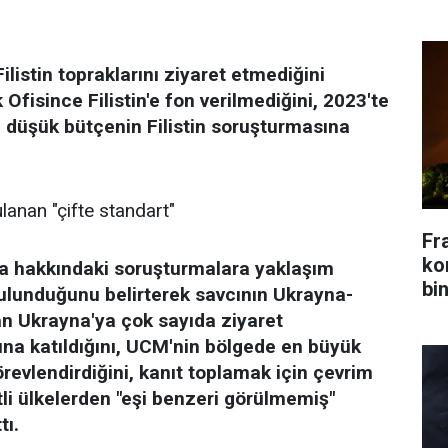
ilistin topraklarını ziyaret etmediğini
 Ofisince Filistin'e fon verilmediğini, 2023'te
n düşük bütçenin Filistin soruşturmasına
ulanan "çifte standart"
Fr
kon
yna hakkındaki soruşturmalara yaklaşım
bin
bulunduğunu belirterek savcının Ukrayna-
n Ukrayna'ya çok sayıda ziyaret
rına katıldığını, UCM'nin bölgede en büyük
örevlendirdiğini, kanıt toplamak için çevrim
tli ülkelerden "eşi benzeri görülmemiş"
tı.