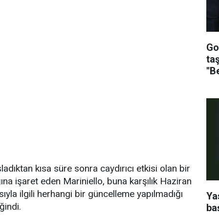
Go
ta
''B
dıktan kısa süre sonra caydırıcı etkisi olan bir
dığına işaret eden Mariniello, buna karşılık Haziran
yla ilgili herhangi bir güncelleme yapılmadığı
Ya
ğindi.
ba