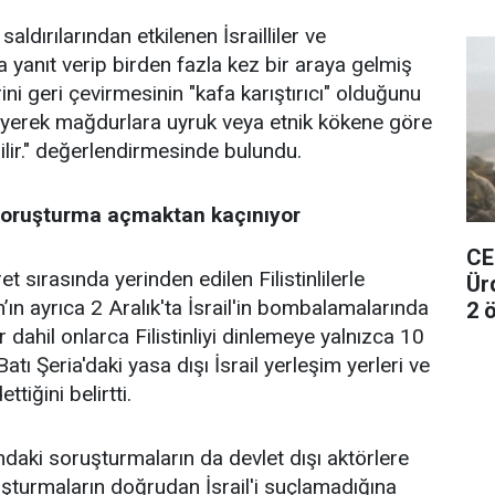
aldırılarından etkilenen İsrailliler ve
a yanıt verip birden fazla kez bir araya gelmiş
rini geri çevirmesinin "kafa karıştırıcı" olduğunu
meyerek mağdurlara uyruk veya etnik kökene göre
bilir." değerlendirmesinde bulundu.
 soruşturma açmaktan kaçınıyor
CE
t sırasında yerinden edilen Filistinlilerle
Ür
ın ayrıca 2 Aralık'ta İsrail'in bombalamalarında
2 ö
 dahil onlarca Filistinliyi dinlemeye yalnızca 10
Batı Şeria'daki yasa dışı İsrail yerleşim yerleri ve
tiğini belirtti.
kındaki soruşturmaların da devlet dışı aktörlere
ruşturmaların doğrudan İsrail'i suçlamadığına