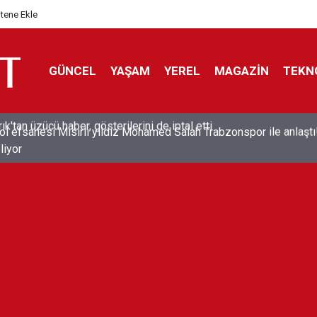
itene Ekle
GÜNCEL
YAŞAM
YEREL
MAGAZİN
TEKN
ol efsanesi Mısırlı yıldız Mohamed Salah Trabzonspor ile anlaştı
liyor