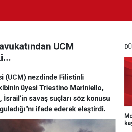
ın avukatından UCM
DÜ
...
 (UCM) nezdinde Filistinli
binin üyesi Triestino Mariniello,
İsrail’in savaş suçları söz konusu
uladığı"nı ifade ederek eleştirdi.
Mo
ka