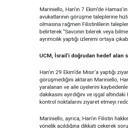
Mariniello, Han'ın 7 Ekim'de Hamas'ın s
avukatlarının görüşme taleplerine hızl
olmasına rağmen Filistinlilerin taleple
belirterek "Savcının bilerek veya bil
ayrımcılık yaptığı izlenimi ortaya çıka
UCM, İsrail'i doğrudan hedef alan
Han'ın 29 Ekim'de Mısır'a yaptığı ziyare
görüşmediğini aktaran Mariniello, Han’
yaralanan ve aile üyelerini kaybedenler
dakikasını ayırdığını ve işgal altındaki 
kontrol noktalarını ziyaret etmeyi reddet
Mariniello, ayrıca, Han'ın Filistin hak
yönelik açıldığına dikkati çekerek so