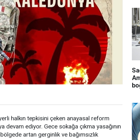
Sa
Ame
bo
erli halkın tepkisini çeken anayasal reform
maya devam ediyor. Gece sokağa çıkma yasağının
, bölgede artan gerginlik ve bağımsızlık