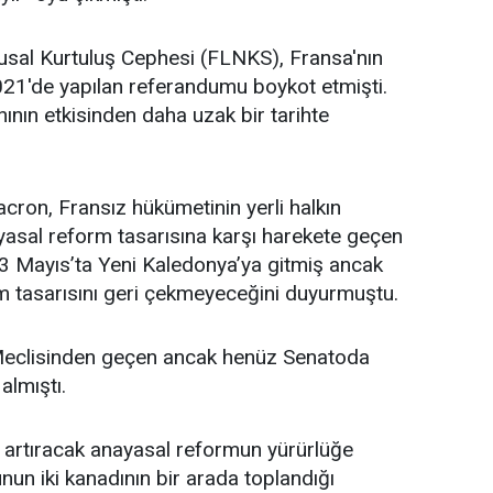
lusal Kurtuluş Cephesi (FLNKS), Fransa'nın
2021'de yapılan referandumu boykot etmişti.
ın etkisinden daha uzak bir tarihte
n, Fransız hükümetinin yerli halkın
asal reform tasarısına karşı harekete geçen
n 23 Mayıs’ta Yeni Kaledonya’ya gitmiş ancak
m tasarısını geri çekmeyeceğini duyurmuştu.
Meclisinden geçen ancak henüz Senatoda
lmıştı.
ı artıracak anayasal reformun yürürlüğe
nun iki kanadının bir arada toplandığı