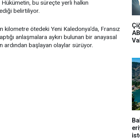
r. Hükümetin, bu süreçte yerli halkın
iği belirtiliyor.
Çi
n kilometre ötedeki Yeni Kaledonya'da, Fransız
AB
yaptığı anlaşmalara aykırı bulunan bir anayasal
Vak
 ardından başlayan olaylar sürüyor.
Ba
er
is