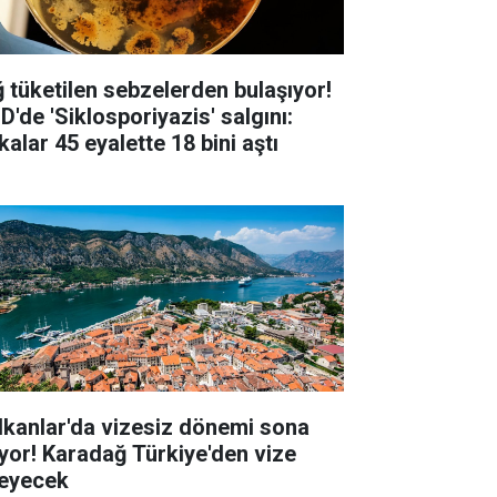
ğ tüketilen sebzelerden bulaşıyor!
D'de 'Siklosporiyazis' salgını:
alar 45 eyalette 18 bini aştı
lkanlar'da vizesiz dönemi sona
iyor! Karadağ Türkiye'den vize
teyecek