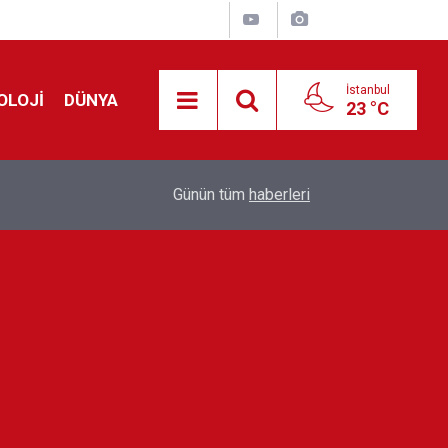
İstanbul
OLOJİ
DÜNYA
23 °C
!
00:19
Feridun Düzağaç sahnelere ara verdi: ''En az bir
Günün tüm
haberleri