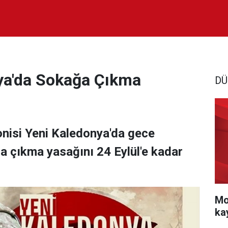
ya'da Sokağa Çıkma
DÜ
lonisi Yeni Kaledonya'da gece
a çıkma yasağını 24 Eylül'e kadar
Mo
ka