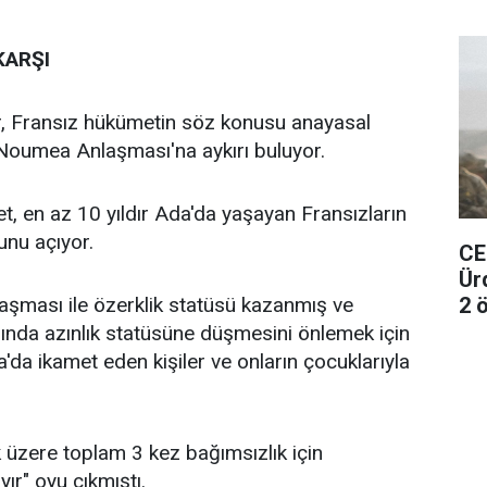
KARŞI
ar, Fransız hükümetin söz konusu anayasal
Noumea Anlaşması'na aykırı buluyor.
et, en az 10 yıldır Ada'da yaşayan Fransızların
unu açıyor.
CE
Ür
2 ö
ması ile özerklik statüsü kazanmış ve
rında azınlık statüsüne düşmesini önlemek için
da ikamet eden kişiler ve onların çocuklarıyla
üzere toplam 3 kez bağımsızlık için
ır" oyu çıkmıştı.