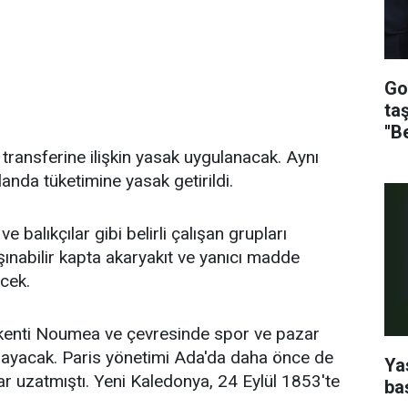
Go
ta
''B
transferine ilişkin yasak uygulanacak. Aynı
landa tüketimine yasak getirildi.
e balıkçılar gibi belirli çalışan grupları
aşınabilir kapta akaryakıt ve yanıcı madde
ecek.
şkenti Noumea ve çevresinde spor ve pazar
amayacak. Paris yönetimi Ada'da daha önce de
Ya
r uzatmıştı. Yeni Kaledonya, 24 Eylül 1853'te
ba