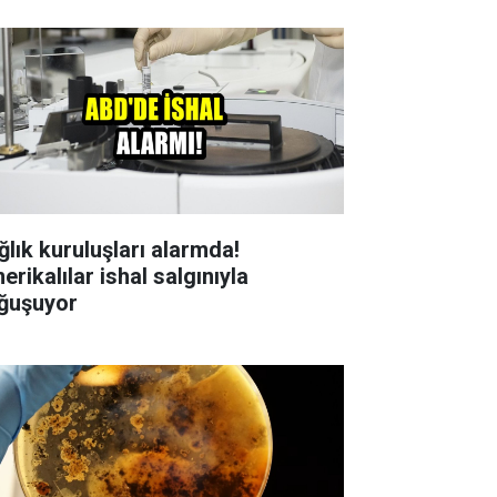
ğlık kuruluşları alarmda!
rikalılar ishal salgınıyla
ğuşuyor