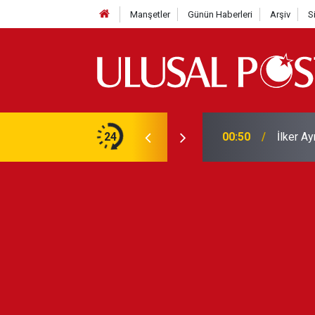
Manşetler
Günün Haberleri
Arşiv
S
Liverpo
ilerini de iptal etti
24
00:39
Yarın ge