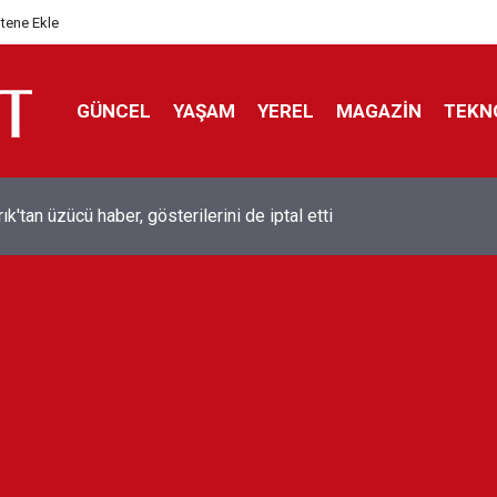
itene Ekle
GÜNCEL
YAŞAM
YEREL
MAGAZİN
TEKN
ol efsanesi Mısırlı yıldız Mohamed Salah Trabzonspor ile anlaştı
liyor