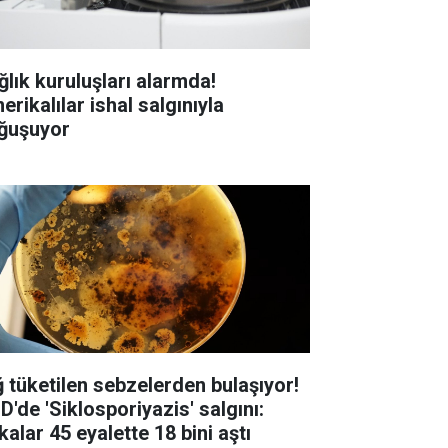
ğlık kuruluşları alarmda!
rikalılar ishal salgınıyla
ğuşuyor
ğ tüketilen sebzelerden bulaşıyor!
D'de 'Siklosporiyazis' salgını:
alar 45 eyalette 18 bini aştı