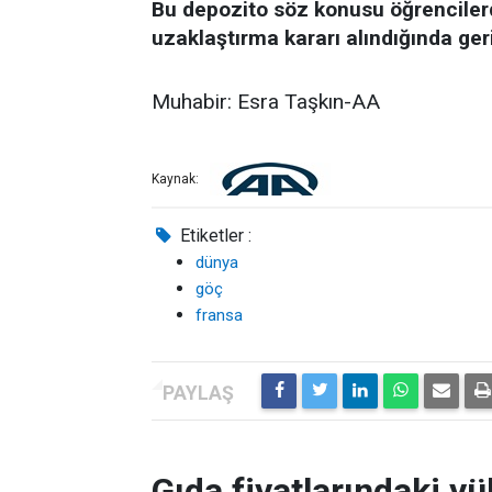
Bu depozito söz konusu öğrencilerd
uzaklaştırma kararı alındığında ger
Muhabir: Esra Taşkın-AA
Kaynak:
Etiketler :
dünya
göç
fransa
Gıda fiyatlarındaki yü