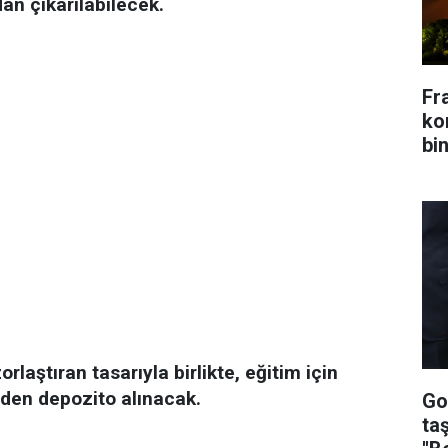
an çıkarılabilecek.
Fr
kon
bin
zorlaştıran tasarıyla birlikte, eğitim için
rden depozito alınacak.
Go
ta