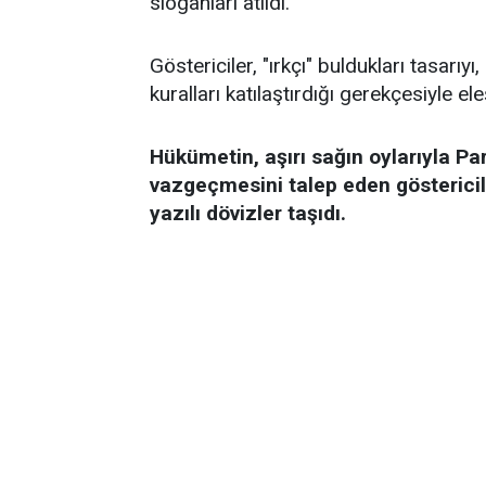
sloganları atıldı.
Göstericiler, "ırkçı" buldukları tasarıy
kuralları katılaştırdığı gerekçesiyle eleş
Hükümetin, aşırı sağın oylarıyla P
vazgeçmesini talep eden göstericil
yazılı dövizler taşıdı.