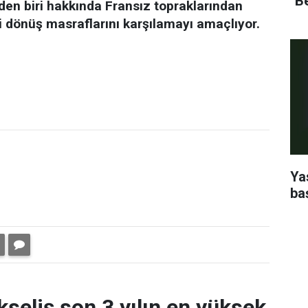
''B
en biri hakkında Fransız topraklarından
i dönüş masraflarını karşılamayı amaçlıyor.
Ya
ba
kseliş son 3 yılın en yüksek