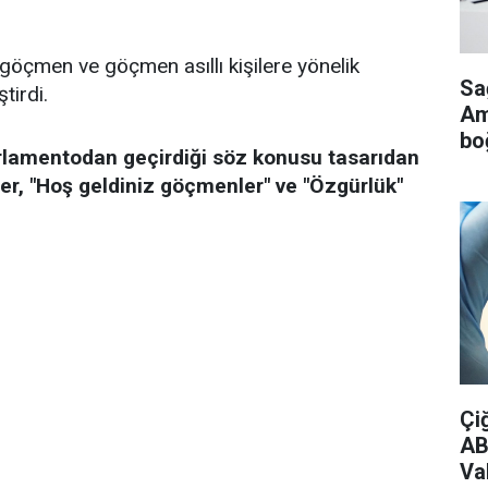
ı, göçmen ve göçmen asıllı kişilere yönelik
Sa
tirdi.
Ame
bo
arlamentodan geçirdiği söz konusu tasarıdan
er, "Hoş geldiniz göçmenler" ve "Özgürlük"
Çi
AB
Vak