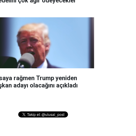
edelini çok ağır ödeyecekler''
saya rağmen Trump yeniden
şkan adayı olacağını açıkladı