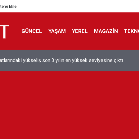
itene Ekle
GÜNCEL
YAŞAM
YEREL
MAGAZİN
TEKN
aray'dan sekiz kişi hakkında savcılığa suç duyurusu