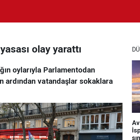
yasası olay yarattı
DÜ
ağın oylarıyla Parlamentodan
ın ardından vatandaşlar sokaklara
Av
İs
sı