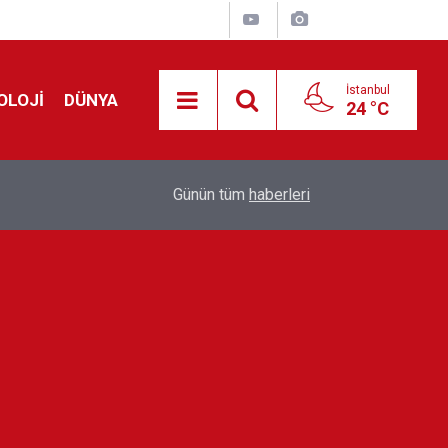
İstanbul
OLOJİ
DÜNYA
24 °C
Avrupa'da 'Schengen' restleşmesi: İspanya da İta
01:24
Günün tüm
haberleri
kontrol edecek