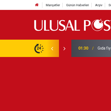
Manşetler
Günün Haberleri
Arşiv
S
3 yılın en yüksek seviyesine çıktı
24
01:26
Galatas