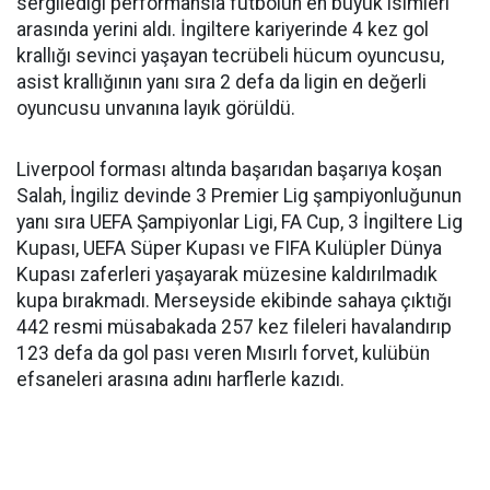
sergilediği performansla futbolun en büyük isimleri
arasında yerini aldı. İngiltere kariyerinde 4 kez gol
krallığı sevinci yaşayan tecrübeli hücum oyuncusu,
asist krallığının yanı sıra 2 defa da ligin en değerli
oyuncusu unvanına layık görüldü.
Liverpool forması altında başarıdan başarıya koşan
Salah, İngiliz devinde 3 Premier Lig şampiyonluğunun
yanı sıra UEFA Şampiyonlar Ligi, FA Cup, 3 İngiltere Lig
Kupası, UEFA Süper Kupası ve FIFA Kulüpler Dünya
Kupası zaferleri yaşayarak müzesine kaldırılmadık
kupa bırakmadı. Merseyside ekibinde sahaya çıktığı
442 resmi müsabakada 257 kez fileleri havalandırıp
123 defa da gol pası veren Mısırlı forvet, kulübün
efsaneleri arasına adını harflerle kazıdı.