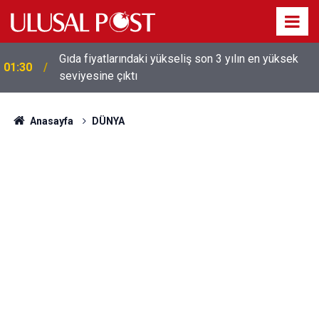
Galatasaray'dan sekiz kişi hakkında savcılığa suç
01:26
duyurusu
Anasayfa
DÜNYA