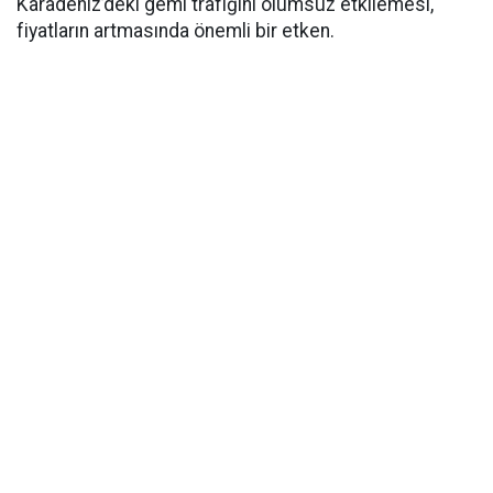
Karadeniz’deki gemi trafiğini olumsuz etkilemesi,
fiyatların artmasında önemli bir etken.