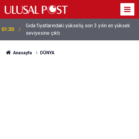
Galatasaray'dan sekiz kişi hakkında savcılığa suç
01:26
duyurusu
Anasayfa
DÜNYA