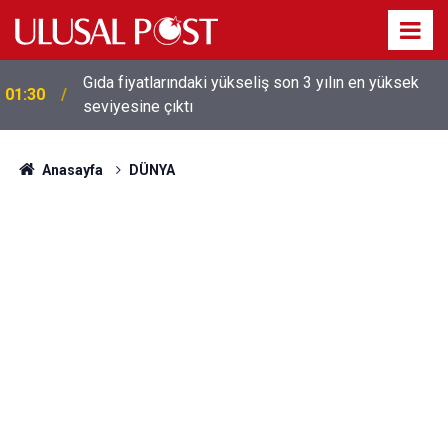
Galatasaray'dan sekiz kişi hakkında savcılığa suç
01:26
duyurusu
Anasayfa
DÜNYA