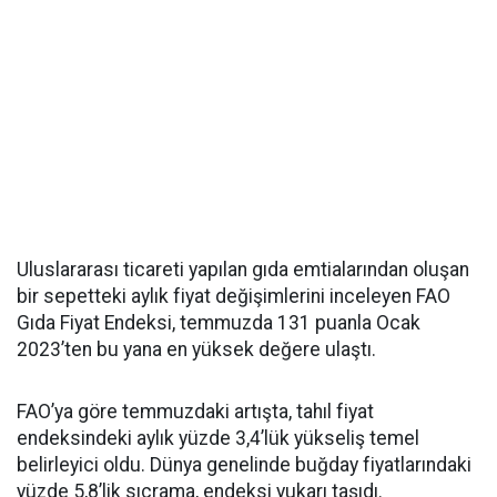
Uluslararası ticareti yapılan gıda emtialarından oluşan
bir sepetteki aylık fiyat değişimlerini inceleyen FAO
Gıda Fiyat Endeksi, temmuzda 131 puanla Ocak
2023’ten bu yana en yüksek değere ulaştı.
FAO’ya göre temmuzdaki artışta, tahıl fiyat
endeksindeki aylık yüzde 3,4’lük yükseliş temel
belirleyici oldu. Dünya genelinde buğday fiyatlarındaki
yüzde 5,8’lik sıçrama, endeksi yukarı taşıdı.