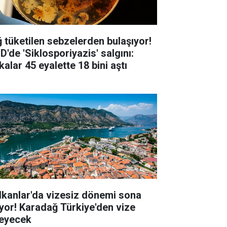
ğ tüketilen sebzelerden bulaşıyor!
D'de 'Siklosporiyazis' salgını:
alar 45 eyalette 18 bini aştı
lkanlar'da vizesiz dönemi sona
iyor! Karadağ Türkiye'den vize
teyecek