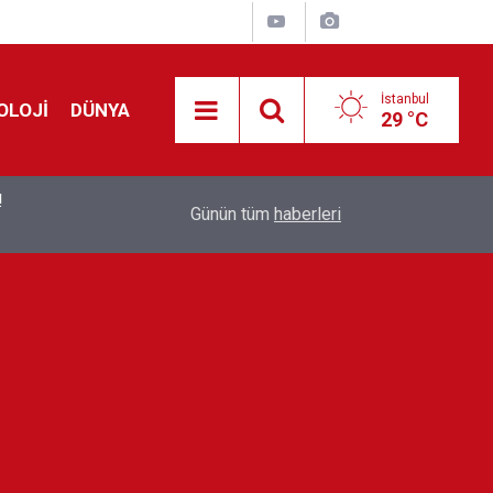
İstanbul
OLOJİ
DÜNYA
29 °C
!
00:19
Feridun Düzağaç sahnelere ara verdi: ''En az bir
Günün tüm
haberleri