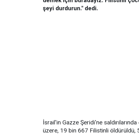
demek için buradayız. Filistinli çoc
şeyi durdurun." dedi.
İsrail'in Gazze Şeridi'ne saldırılarınd
üzere, 19 bin 667 Filistinli öldürüldü,