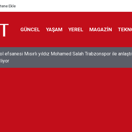
itene Ekle
GÜNCEL
YAŞAM
YEREL
MAGAZİN
TEKN
ol efsanesi Mısırlı yıldız Mohamed Salah Trabzonspor ile anlaştı
liyor