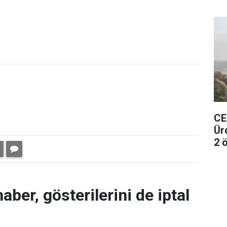
CE
Ür
2 ö
aber, gösterilerini de iptal