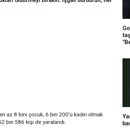
ukları öldürmeyi bırakın. İşgali durdurun, her
Go
ta
''B
a en az 8 bini çocuk, 6 bin 200'ü kadın olmak
Ya
 52 bin 586 kişi de yaralandı.
ba