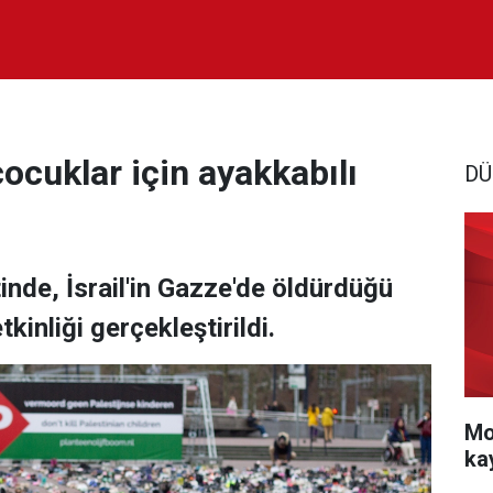
 çocuklar için ayakkabılı
DÜ
nde, İsrail'in Gazze'de öldürdüğü
tkinliği gerçekleştirildi.
Mo
ka