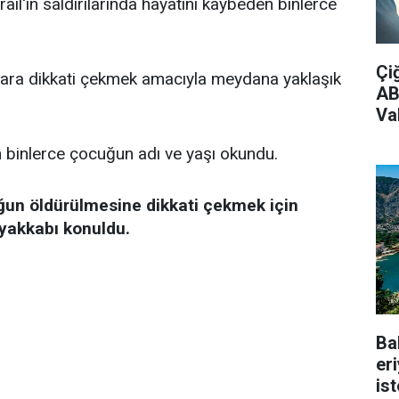
rail'in saldırılarında hayatını kaybeden binlerce
Çi
uklara dikkati çekmek amacıyla meydana yaklaşık
AB
Vak
n binlerce çocuğun adı ve yaşı okundu.
ğun öldürülmesine dikkati çekmek için
ayakkabı konuldu.
Ba
er
is