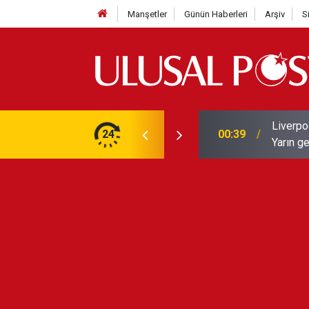
Manşetler
Günün Haberleri
Arşiv
S
Liverpo
ilerini de iptal etti
24
00:39
Yarın ge