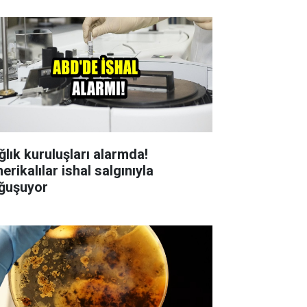
ğlık kuruluşları alarmda!
rikalılar ishal salgınıyla
ğuşuyor