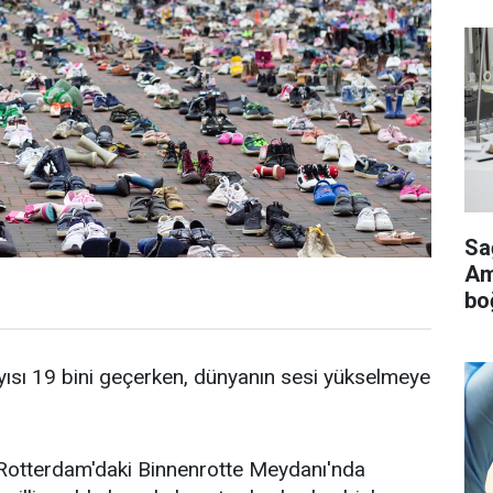
Sa
Ame
bo
ayısı 19 bini geçerken, dünyanın sesi yükselmeye
n Rotterdam'daki Binnenrotte Meydanı'nda