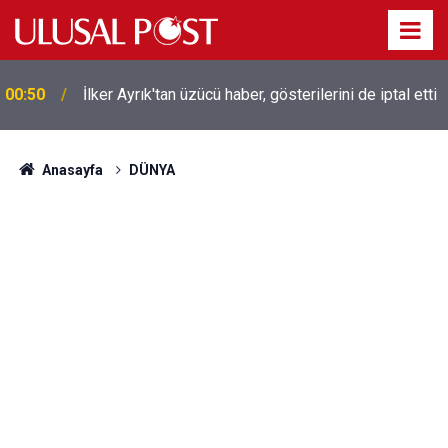
Liverpool efsanesi Mısırlı yıldız Mohamed Salah
00:39
Trabzonspor ile anlaştı! Yarın geliyor
Anasayfa
DÜNYA