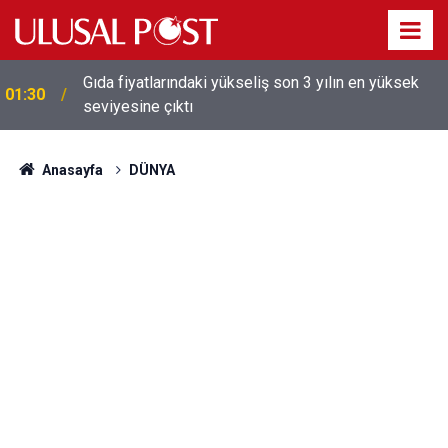
Galatasaray'dan sekiz kişi hakkında savcılığa suç
01:26
duyurusu
Anasayfa
DÜNYA