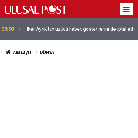
Liverpool efsanesi Mısırlı yıldız Mohamed Salah
00:39
Trabzonspor ile anlaştı! Yarın geliyor
Anasayfa
DÜNYA