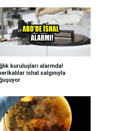
ğlık kuruluşları alarmda!
rikalılar ishal salgınıyla
ğuşuyor