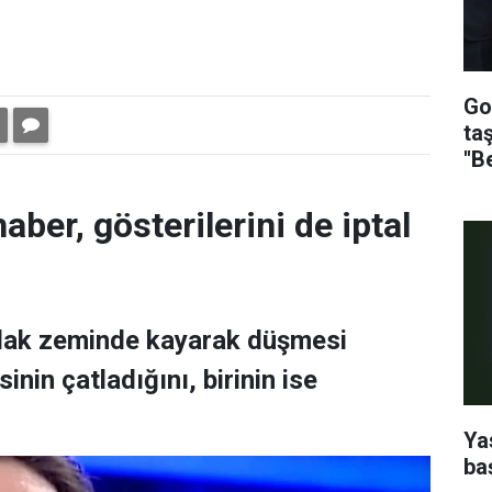
Go
ta
''B
aber, gösterilerini de iptal
ıslak zeminde kayarak düşmesi
nin çatladığını, birinin ise
Ya
ba