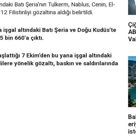
ındaki Batı Şeria'nın Tulkerm, Nablus, Cenin, El-
 Filistinliyi gözaltına aldığı belirtildi.
Çi
a işgal altındaki Batı Şeria ve Doğu Kudüs'te
AB
 5 bin 660'a çıktı.
Vak
aşlattığı 7 Ekim'den bu yana işgal altındaki
ilere yönelik gözaltı, baskın ve saldırılarında
Ba
er
is