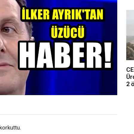
CE
Ür
2 ö
 korkuttu.