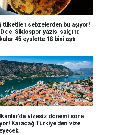
ğ tüketilen sebzelerden bulaşıyor!
D'de 'Siklosporiyazis' salgını:
alar 45 eyalette 18 bini aştı
lkanlar'da vizesiz dönemi sona
iyor! Karadağ Türkiye'den vize
teyecek