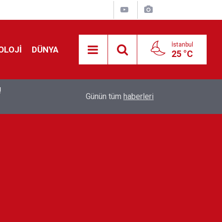
İstanbul
OLOJİ
DÜNYA
25 °C
!
00:19
Feridun Düzağaç sahnelere ara verdi: ''En az bir
Günün tüm
haberleri