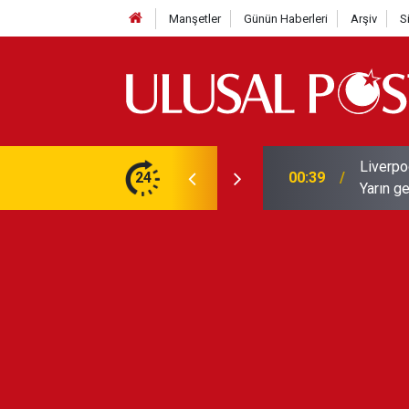
Manşetler
Günün Haberleri
Arşiv
S
Liverpo
ilerini de iptal etti
24
00:39
Yarın ge