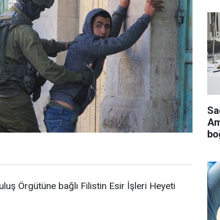
Sa
Ame
bo
rtuluş Örgütüne bağlı Filistin Esir İşleri Heyeti