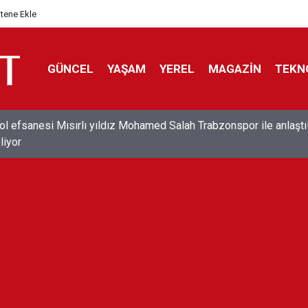
itene Ekle
GÜNCEL
YAŞAM
YEREL
MAGAZİN
TEKN
ol efsanesi Mısırlı yıldız Mohamed Salah Trabzonspor ile anlaştı
liyor