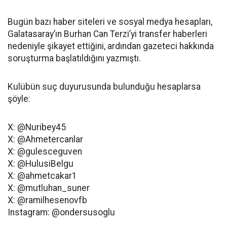
Bugün bazı haber siteleri ve sosyal medya hesapları,
Galatasaray’ın Burhan Can Terzi’yi transfer haberleri
nedeniyle şikayet ettiğini, ardından gazeteci hakkında
soruşturma başlatıldığını yazmıştı.
Kulübün suç duyurusunda bulunduğu hesaplarsa
şöyle:
X: @Nuribey45
X: @Ahmetercanlar
X: @gulesceguven
X: @HulusiBelgu
X: @ahmetcakar1
X: @mutluhan_suner
X: @ramilhesenovfb
Instagram: @ondersusoglu