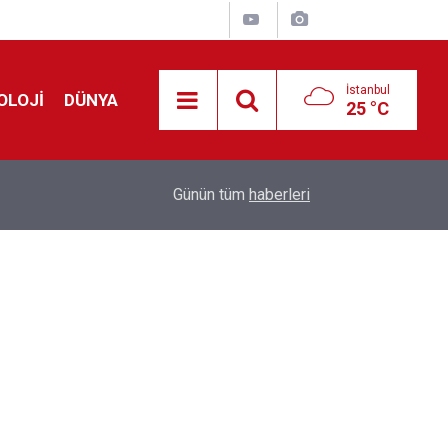
İstanbul
OLOJİ
DÜNYA
25 °C
Avrupa'da 'Schengen' restleşmesi: İspanya da İta
01:24
Günün tüm
haberleri
kontrol edecek