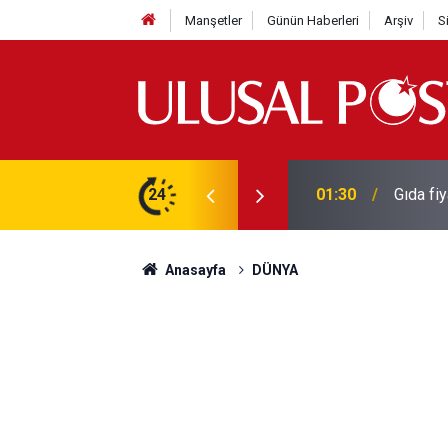
Manşetler
Günün Haberleri
Arşiv
S
3 yılın en yüksek seviyesine çıktı
24
01:26
Galatas
Anasayfa
DÜNYA