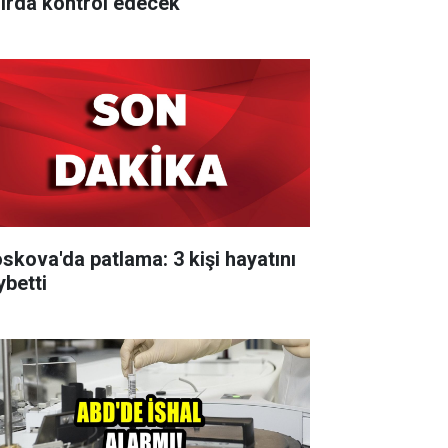
nırda kontrol edecek
skova'da patlama: 3 kişi hayatını
ybetti