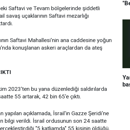
''B
eki Saftavi ve Tevam bölgelerinde şiddetli
il savaş uçaklarının Saftavi mezarlığı
tardı.
larının Saftavi Mahallesi'nin ana caddesine yoğun
ı'nda konuşlanan askeri araçlardan da ateş
IKTI
Ya
ba
kim 2023'ten bu yana düzenlediği saldırılarda
aatte 55 artarak, 42 bin 65'e çıktı.
an yapılan açıklamada, İsrail'in Gazze Şeridi'ne
n bilgi verildi. İsrail ordusunun son 24 saatte
erçekleştirdiği "5 katliamda" 55 kişinin öldüğü,