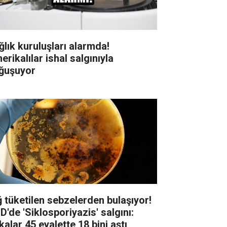
ğlık kuruluşları alarmda!
rikalılar ishal salgınıyla
ğuşuyor
ğ tüketilen sebzelerden bulaşıyor!
D'de 'Siklosporiyazis' salgını:
alar 45 eyalette 18 bini aştı