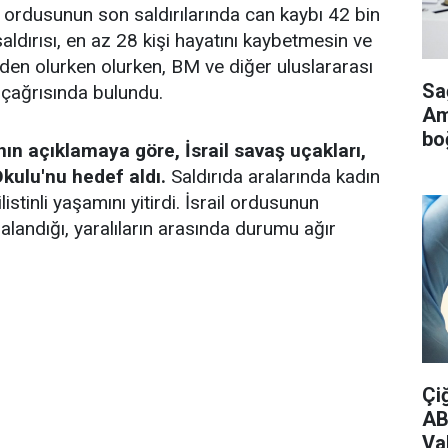
l ordusunun son saldırılarında can kaybı 42 bin
saldırısı, en az 28 kişi hayatını kaybetmesin ve
den olurken olurken, BM ve diğer uluslararası
Sa
 çağrısında bulundu.
Ame
bo
nın açıklamaya göre, İsrail savaş uçakları,
kulu'nu hedef aldı.
Saldırıda aralarında kadın
istinli yaşamını yitirdi. İsrail ordusunun
ralandığı, yaralıların arasında durumu ağır
Çi
AB
Vak