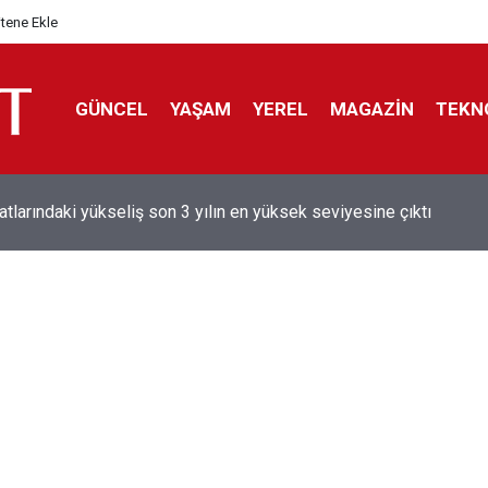
itene Ekle
GÜNCEL
YAŞAM
YEREL
MAGAZİN
TEKN
aray'dan sekiz kişi hakkında savcılığa suç duyurusu