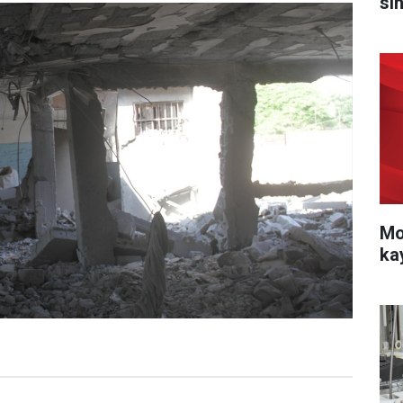
sı
Mo
ka