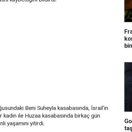
Fr
kon
bin
sundaki Beni Suheyla kasabasında, İsrail’in
bir kadın ile Huzaa kasabasında birkaç gün
Go
nli yaşamını yitirdi.
ta