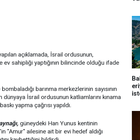
pılan açıklamada, İsrail ordusunun,
e ev sahipliği yaptığının bilincinde olduğu ifade
Ba
er
te bombaladığı barınma merkezlerinin sayısının
is
üm dünyaya İsrail ordusunun katliamlarını kınama
n baskı yapma çağrısı yapıldı.
aynağı,
güneydeki Han Yunus kentinin
n "Amur" ailesine ait bir evi hedef aldığı
tını kaybettiğini bildirdi.