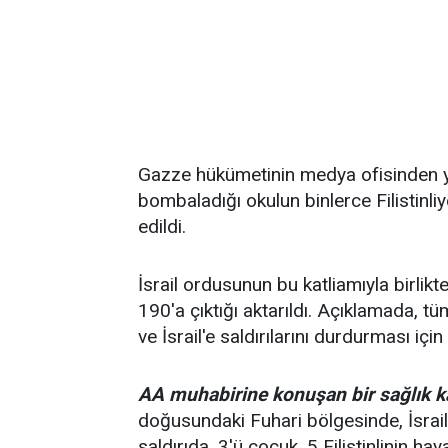
Gazze hükümetinin medya ofisinden ya
bombaladığı okulun binlerce Filistinliy
edildi.
İsrail ordusunun bu katliamıyla birlik
190'a çıktığı aktarıldı. Açıklamada, t
ve İsrail'e saldırılarını durdurması içi
AA muhabirine konuşan bir sağlık k
doğusundaki Fuhari bölgesinde, İsrail'i
saldırıda, 3'ü çocuk, 5 Filistinlinin haya