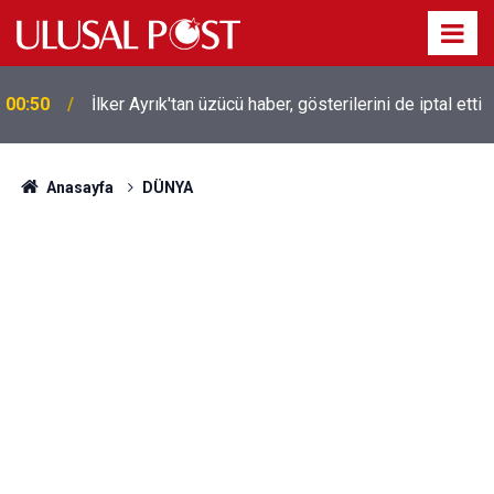
Liverpool efsanesi Mısırlı yıldız Mohamed Salah
00:39
Trabzonspor ile anlaştı! Yarın geliyor
Anasayfa
DÜNYA