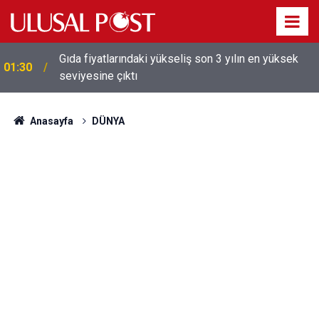
Galatasaray'dan sekiz kişi hakkında savcılığa suç
01:26
duyurusu
Anasayfa
DÜNYA