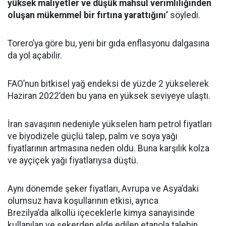
yüksek maliyetler ve düşük mahsul verimliliğinden
oluşan mükemmel bir fırtına yarattığını’
söyledi.
Torero’ya göre bu, yeni bir gıda enflasyonu dalgasına
da yol açabilir.
FAO’nun bitkisel yağ endeksi de yüzde 2 yükselerek
Haziran 2022’den bu yana en yüksek seviyeye ulaştı.
İran savaşının nedeniyle yükselen ham petrol fiyatları
ve biyodizele güçlü talep, palm ve soya yağı
fiyatlarının artmasına neden oldu. Buna karşılık kolza
ve ayçiçek yağı fiyatlarıysa düştü.
Aynı dönemde şeker fiyatları, Avrupa ve Asya’daki
olumsuz hava koşullarının etkisi, ayrıca
Brezilya’da alkollü içeceklerle kimya sanayisinde
kullanılan ve şekerden elde edilen etanola talebin