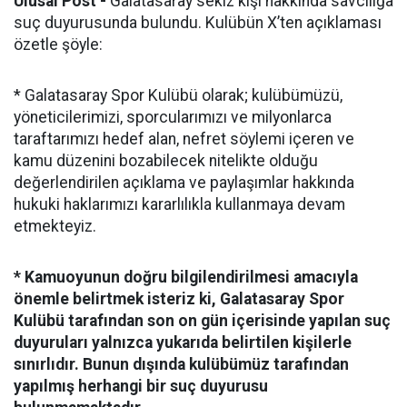
Ulusal Post -
Galatasaray sekiz kişi hakkında savcılığa
suç duyurusunda bulundu. Kulübün X’ten açıklaması
özetle şöyle:
* Galatasaray Spor Kulübü olarak; kulübümüzü,
yöneticilerimizi, sporcularımızı ve milyonlarca
taraftarımızı hedef alan, nefret söylemi içeren ve
kamu düzenini bozabilecek nitelikte olduğu
değerlendirilen açıklama ve paylaşımlar hakkında
hukuki haklarımızı kararlılıkla kullanmaya devam
etmekteyiz.
* Kamuoyunun doğru bilgilendirilmesi amacıyla
önemle belirtmek isteriz ki, Galatasaray Spor
Kulübü tarafından son on gün içerisinde yapılan suç
duyuruları yalnızca yukarıda belirtilen kişilerle
sınırlıdır. Bunun dışında kulübümüz tarafından
yapılmış herhangi bir suç duyurusu