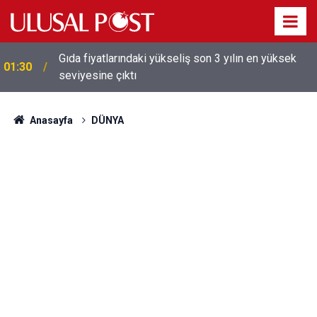
Galatasaray'dan sekiz kişi hakkında savcılığa suç
01:26
duyurusu
Anasayfa
DÜNYA