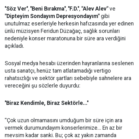
''Söz Ver''
,
''Beni Bırakma''
,
''F.D.''
,
"Alev Alev"
ve
"Dipteyim Sondayım Depresyondayım"
gibi
unutulmaz eserleriyle herkesin hafızasında yer edinen
ünlü müzisyen Feridun Düzağaç, sağlık sorunları
nedeniyle konser maratonuna bir süre ara verdiğini
açıkladı.
Sosyal medya hesabı üzerinden hayranlarına seslenen
usta sanatçı, henüz tam atlatamadığı vertigo
rahatsızlığı ve sektör şartları sebebiyle sahnelere ara
vereceğini şu sözlerle duyurdu:
''Biraz Kendimle, Biraz Sektörle...''
''Çok uzun olmamasını umduğum bir süre için ara
vermek durumundayım konserlerimize... En az bir
mevsim kadar sanki. Bu; çok az yakın zamanda