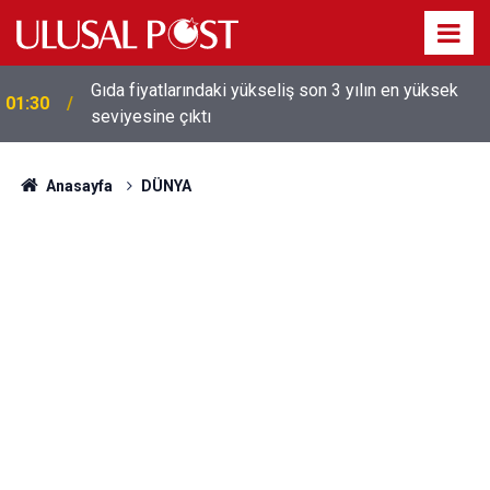
Gıda fiyatlarındaki yükseliş son 3 yılın en yüksek
01:30
seviyesine çıktı
Galatasaray'dan sekiz kişi hakkında savcılığa suç
01:26
duyurusu
Anasayfa
DÜNYA