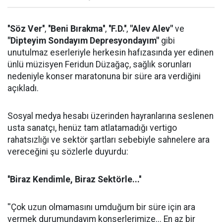
''Söz Ver''
,
''Beni Bırakma''
,
''F.D.''
,
"Alev Alev"
ve
"Dipteyim Sondayım Depresyondayım"
gibi
unutulmaz eserleriyle herkesin hafızasında yer edinen
ünlü müzisyen Feridun Düzağaç, sağlık sorunları
nedeniyle konser maratonuna bir süre ara verdiğini
açıkladı.
Sosyal medya hesabı üzerinden hayranlarına seslenen
usta sanatçı, henüz tam atlatamadığı vertigo
rahatsızlığı ve sektör şartları sebebiyle sahnelere ara
vereceğini şu sözlerle duyurdu:
''Biraz Kendimle, Biraz Sektörle...''
''Çok uzun olmamasını umduğum bir süre için ara
vermek durumundayım konserlerimize... En az bir