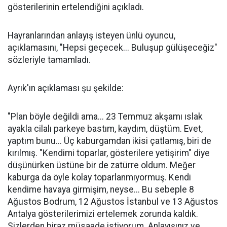
gösterilerinin ertelendiğini açıkladı.
Hayranlarından anlayış isteyen ünlü oyuncu,
açıklamasını, "Hepsi geçecek... Buluşup gülüşeceğiz"
sözleriyle tamamladı.
Ayrık'ın açıklaması şu şekilde:
"Plan böyle değildi ama... 23 Temmuz akşamı ıslak
ayakla cilalı parkeye bastım, kaydım, düştüm. Evet,
yaptım bunu... Üç kaburgamdan ikisi çatlamış, biri de
kırılmış. "Kendimi toparlar, gösterilere yetişirim" diye
düşünürken üstüne bir de zatürre oldum. Meğer
kaburga da öyle kolay toparlanmıyormuş. Kendi
kendime havaya girmişim, neyse... Bu sebeple 8
Ağustos Bodrum, 12 Ağustos İstanbul ve 13 Ağustos
Antalya gösterilerimizi ertelemek zorunda kaldık.
Sizlerden biraz müsaade istiyorum. Anlayışınız ve