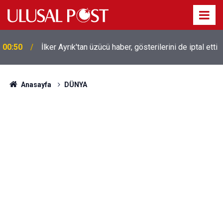
Liverpool efsanesi Mısırlı yıldız Mohamed Salah
00:39
Trabzonspor ile anlaştı! Yarın geliyor
Anasayfa
DÜNYA