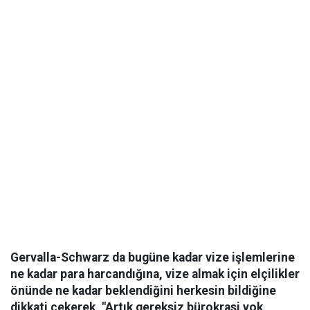
Gervalla-Schwarz da bugüne kadar vize işlemlerine
ne kadar para harcandığına, vize almak için elçilikler
önünde ne kadar beklendiğini herkesin bildiğine
dikkati çekerek, "Artık gereksiz bürokrasi yok,