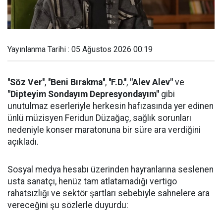
Yayınlanma Tarihi : 05 Ağustos 2026 00:19
''Söz Ver''
,
''Beni Bırakma''
,
''F.D.''
,
"Alev Alev"
ve
"Dipteyim Sondayım Depresyondayım"
gibi
unutulmaz eserleriyle herkesin hafızasında yer edinen
ünlü müzisyen Feridun Düzağaç, sağlık sorunları
nedeniyle konser maratonuna bir süre ara verdiğini
açıkladı.
Sosyal medya hesabı üzerinden hayranlarına seslenen
usta sanatçı, henüz tam atlatamadığı vertigo
rahatsızlığı ve sektör şartları sebebiyle sahnelere ara
vereceğini şu sözlerle duyurdu: