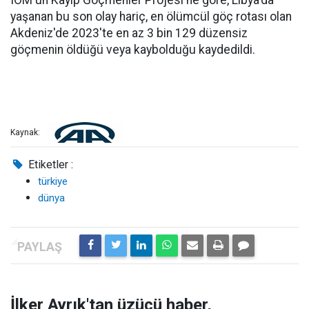
IOM'un Kayıp Göçmenler Projesi'ne göre, Libya'da
yaşanan bu son olay hariç, en ölümcül göç rotası olan
Akdeniz'de 2023'te en az 3 bin 129 düzensiz
göçmenin öldüğü veya kaybolduğu kaydedildi.
Kaynak:
Etiketler :
türkiye
dünya
İlker Ayrık'tan üzücü haber,