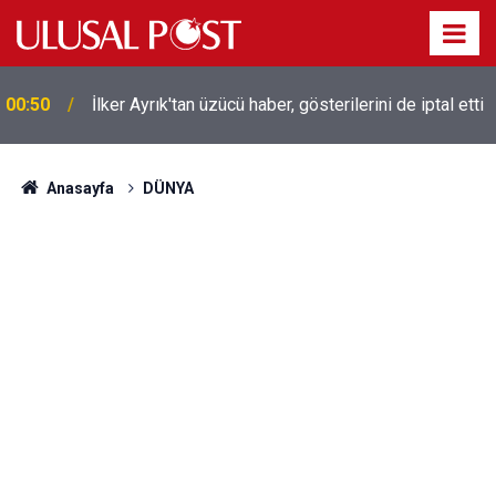
Liverpool efsanesi Mısırlı yıldız Mohamed Salah
00:39
Trabzonspor ile anlaştı! Yarın geliyor
Anasayfa
DÜNYA