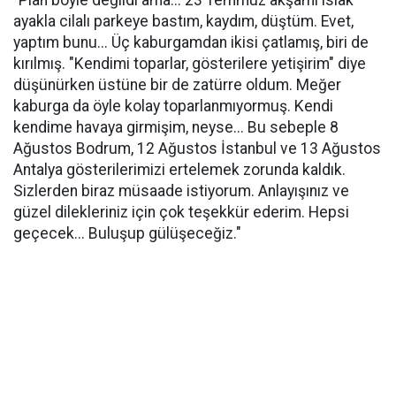
"Plan böyle değildi ama... 23 Temmuz akşamı ıslak
ayakla cilalı parkeye bastım, kaydım, düştüm. Evet,
yaptım bunu... Üç kaburgamdan ikisi çatlamış, biri de
kırılmış. "Kendimi toparlar, gösterilere yetişirim" diye
düşünürken üstüne bir de zatürre oldum. Meğer
kaburga da öyle kolay toparlanmıyormuş. Kendi
kendime havaya girmişim, neyse... Bu sebeple 8
Ağustos Bodrum, 12 Ağustos İstanbul ve 13 Ağustos
Antalya gösterilerimizi ertelemek zorunda kaldık.
Sizlerden biraz müsaade istiyorum. Anlayışınız ve
güzel dilekleriniz için çok teşekkür ederim. Hepsi
geçecek... Buluşup gülüşeceğiz."