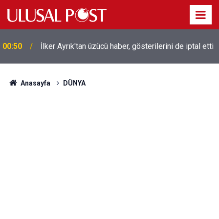
Liverpool efsanesi Mısırlı yıldız Mohamed Salah
00:39
Trabzonspor ile anlaştı! Yarın geliyor
Anasayfa
DÜNYA