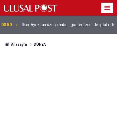
Liverpool efsanesi Mısırlı yıldız Mohamed Salah
00:39
Trabzonspor ile anlaştı! Yarın geliyor
Anasayfa
DÜNYA