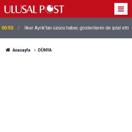
00:50
İlker Ayrık'tan üzücü haber, gösterilerini de iptal etti
Liverpool efsanesi Mısırlı yıldız Mohamed Salah
00:39
Trabzonspor ile anlaştı! Yarın geliyor
Anasayfa
DÜNYA