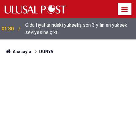
Galatasaray'dan sekiz kişi hakkında savcılığa suç
01:26
duyurusu
Anasayfa
DÜNYA