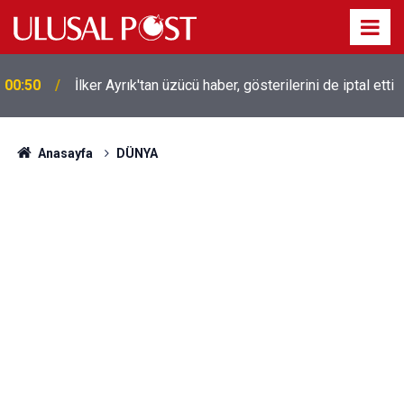
Liverpool efsanesi Mısırlı yıldız Mohamed Salah
00:39
Trabzonspor ile anlaştı! Yarın geliyor
Anasayfa
DÜNYA