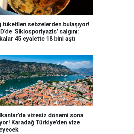
ğ tüketilen sebzelerden bulaşıyor!
D'de 'Siklosporiyazis' salgını:
alar 45 eyalette 18 bini aştı
lkanlar'da vizesiz dönemi sona
iyor! Karadağ Türkiye'den vize
teyecek