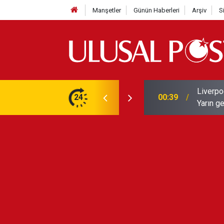
Manşetler
Günün Haberleri
Arşiv
S
Liverpo
ilerini de iptal etti
24
00:39
Yarın ge