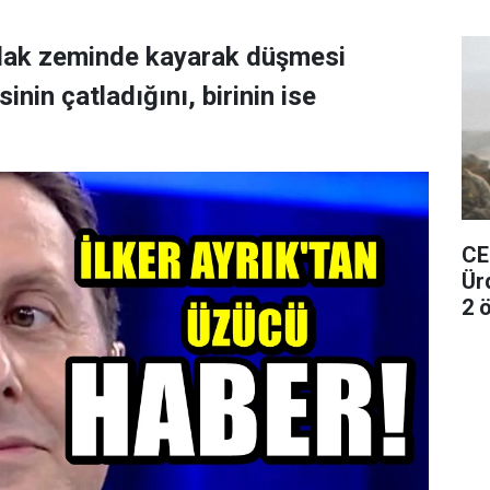
ıslak zeminde kayarak düşmesi
nin çatladığını, birinin ise
CE
Ür
2 ö