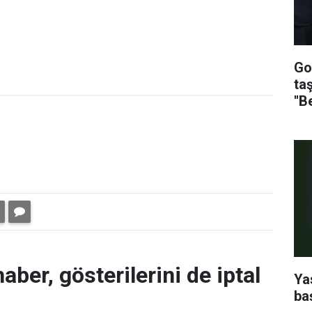
Go
ta
''B
aber, gösterilerini de iptal
Ya
ba