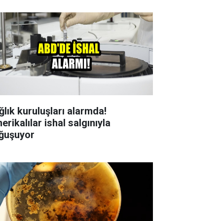
ğlık kuruluşları alarmda!
rikalılar ishal salgınıyla
ğuşuyor