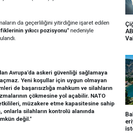
ların da geçerliliğini yitirdiğine işaret edilen
Çi
iklerinin yıkıcı pozisyonu"
nedeniyle
AB
Vak
ulandı.
adan Avrupa'da askeri güvenliği sağlamaya
ol açmaz. Yeni koşullar için uygun olmayan
mleri de başarısızlığa mahkum ve silahların
nizmalarının çökmesine yol açabilir. NATO
yetkilileri, müzakere etme kapasitesine sahip
 onlarla silahların kontrolü alanında
Ba
mkün değil."
er
is