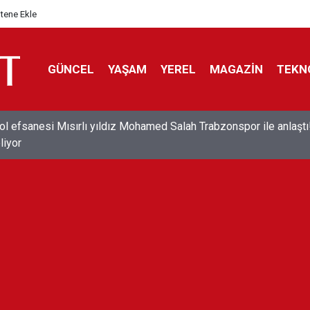
itene Ekle
GÜNCEL
YAŞAM
YEREL
MAGAZİN
TEKN
ol efsanesi Mısırlı yıldız Mohamed Salah Trabzonspor ile anlaştı
liyor