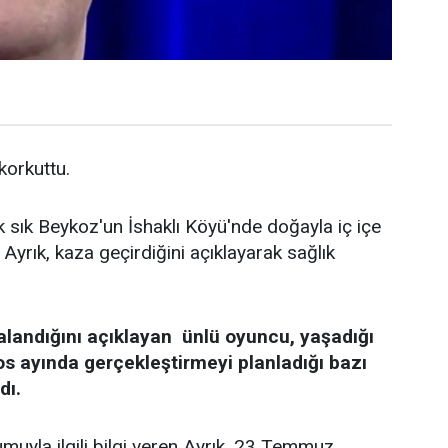
 korkuttu.
k sık Beykoz'un İshaklı Köyü'nde doğayla iç içe
Ayrık, kaza geçirdiğini açıklayarak sağlık
alandığını açıklayan ünlü oyuncu, yaşadığı
os ayında gerçekleştirmeyi planladığı bazı
dı.
uyla ilgili bilgi veren Ayrık, 23 Temmuz