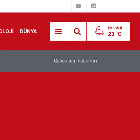
İstanbul
OLOJİ
DÜNYA
23 °C
!
00:19
Feridun Düzağaç sahnelere ara verdi: ''En az bir
Günün tüm
haberleri