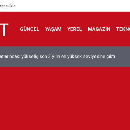
itene Ekle
GÜNCEL
YAŞAM
YEREL
MAGAZİN
TEKN
aray'dan sekiz kişi hakkında savcılığa suç duyurusu