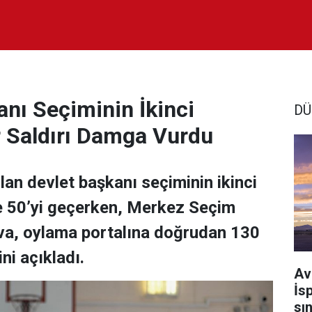
nı Seçiminin İkinci
DÜ
 Saldırı Damga Vurdu
an devlet başkanı seçiminin ikinci
e 50’yi geçerken, Merkez Seçim
a, oylama portalına doğrudan 130
ini açıkladı.
Av
İs
sı