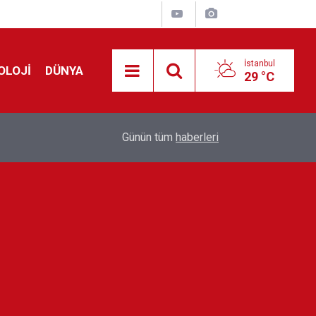
İstanbul
OLOJİ
DÜNYA
29 °C
Avrupa'da 'Schengen' restleşmesi: İspanya da İta
01:24
Günün tüm
haberleri
kontrol edecek