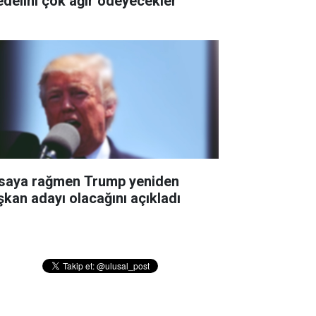
edelini çok ağır ödeyecekler''
saya rağmen Trump yeniden
şkan adayı olacağını açıkladı