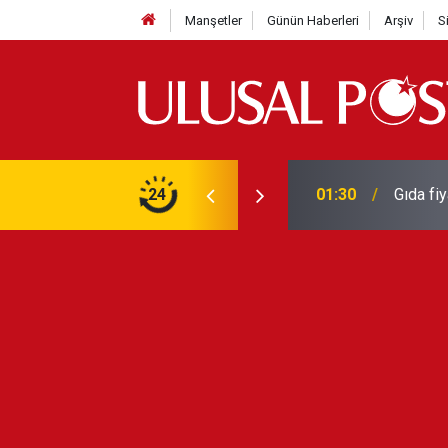
Manşetler
Günün Haberleri
Arşiv
S
3 yılın en yüksek seviyesine çıktı
24
01:26
Galatas