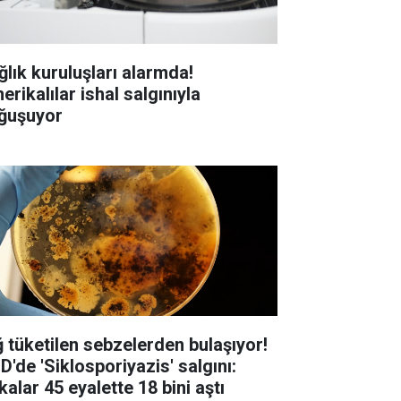
ğlık kuruluşları alarmda!
rikalılar ishal salgınıyla
ğuşuyor
ğ tüketilen sebzelerden bulaşıyor!
D'de 'Siklosporiyazis' salgını:
alar 45 eyalette 18 bini aştı