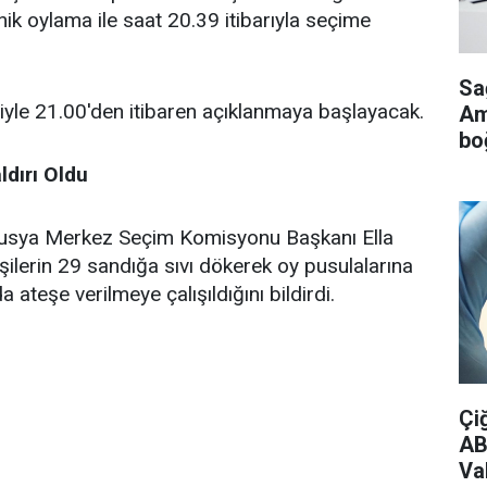
ik oylama ile saat 20.39 itibarıyla seçime
Sa
iyle 21.00'den itibaren açıklanmaya başlayacak.
Ame
bo
dırı Oldu
sya Merkez Seçim Komisyonu Başkanı Ella
şilerin 29 sandığa sıvı dökerek oy pusulalarına
 ateşe verilmeye çalışıldığını bildirdi.
Çi
AB
Vak