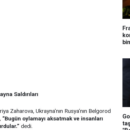
Fr
kon
bin
yna Saldırıları
riya Zaharova, Ukrayna’nın Rusya’nın Belgorod
Go
k,
“Bugün oylamayı aksatmak ve insanları
ta
rdular.”
dedi.