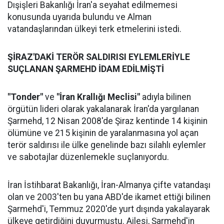
Dışişleri Bakanlığı İran'a seyahat edilmemesi
konusunda uyarıda bulundu ve Alman
vatandaşlarından ülkeyi terk etmelerini istedi.
ŞİRAZ'DAKİ TERÖR SALDIRISI EYLEMLERİYLE
SUÇLANAN ŞARMEHD İDAM EDİLMİŞTİ
"Tonder"
ve
"İran Krallığı Meclisi"
adıyla bilinen
örgütün lideri olarak yakalanarak İran'da yargılanan
Şarmehd, 12 Nisan 2008'de Şiraz kentinde 14 kişinin
ölümüne ve 215 kişinin de yaralanmasına yol açan
terör saldırısı ile ülke genelinde bazı silahlı eylemler
ve sabotajlar düzenlemekle suçlanıyordu.
İran İstihbarat Bakanlığı, İran-Almanya çifte vatandaşı
olan ve 2003'ten bu yana ABD'de ikamet ettiği bilinen
Şarmehd'i, Temmuz 2020'de yurt dışında yakalayarak
ülkeye getirdiğini duyurmuştu. Ailesi, Şarmehd'in