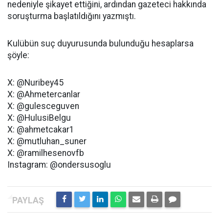
nedeniyle şikayet ettiğini, ardından gazeteci hakkında
soruşturma başlatıldığını yazmıştı.
Kulübün suç duyurusunda bulunduğu hesaplarsa
şöyle:
X: @Nuribey45
X: @Ahmetercanlar
X: @gulesceguven
X: @HulusiBelgu
X: @ahmetcakar1
X: @mutluhan_suner
X: @ramilhesenovfb
Instagram: @ondersusoglu