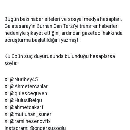
Bugün bazı haber siteleri ve sosyal medya hesapları,
Galatasaray’ın Burhan Can Terzi’yi transfer haberleri
nedeniyle şikayet ettiğini, ardından gazeteci hakkında
soruşturma başlatıldığını yazmıştı.
Kulübün suç duyurusunda bulunduğu hesaplarsa
şöyle:
X: @Nuribey45
X: @Ahmetercanlar
X: @gulesceguven
X: @HulusiBelgu
X: @ahmetcakar1
X: @mutluhan_suner
X: @ramilhesenovfb
Instagram: @ondersusoglu