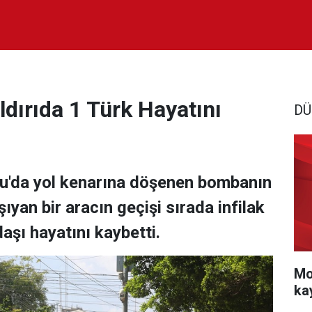
dırıda 1 Türk Hayatını
DÜ
u'da yol kenarına döşenen bombanın
şıyan bir aracın geçişi sırada infilak
şı hayatını kaybetti.
Mo
ka