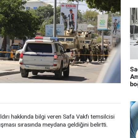
Sa
Ame
bo
rı hakkında bilgi veren Safa Vakfı temsilcisi
şması sırasında meydana geldiğini belirtti.