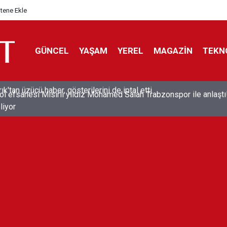
itene Ekle
GÜNCEL
YAŞAM
YEREL
MAGAZİN
TEKN
ol efsanesi Mısırlı yıldız Mohamed Salah Trabzonspor ile anlaştı
liyor