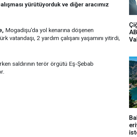
alışması yürütüyorduk ve diğer aracımız
Çi
e,
Mogadişu'da yol kenarına döşenen
AB
rk vatandaşı, 2 yardım çalışanı yaşamını yitirdi,
Vak
erken saldırının terör örgütü Eş-Şebab
r.
Ba
er
is