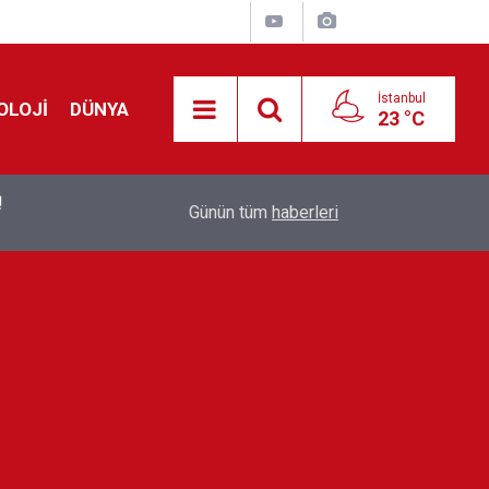
İstanbul
OLOJİ
DÜNYA
23 °C
!
00:19
Feridun Düzağaç sahnelere ara verdi: ''En az bir
Günün tüm
haberleri