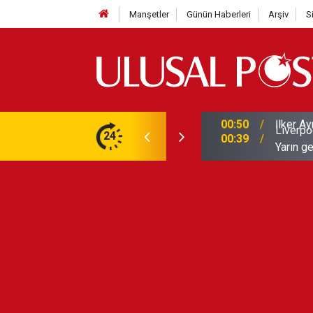
Manşetler
Günün Haberleri
Arşiv
S
Liverpo
ilerini de iptal etti
24
00:39
Yarın ge