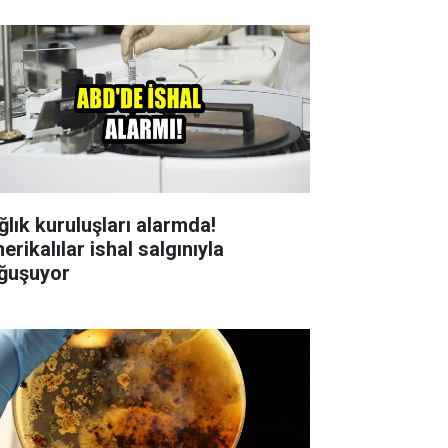
ğlık kuruluşları alarmda!
rikalılar ishal salgınıyla
ğuşuyor