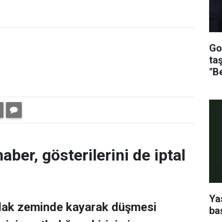
Go
ta
''B
aber, gösterilerini de iptal
Ya
ıslak zeminde kayarak düşmesi
ba