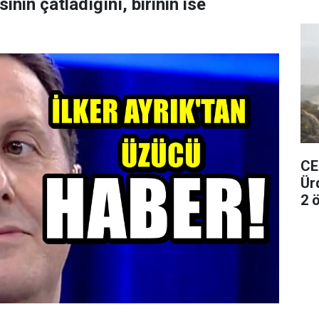
nin çatladığını, birinin ise
CE
Ür
2 ö