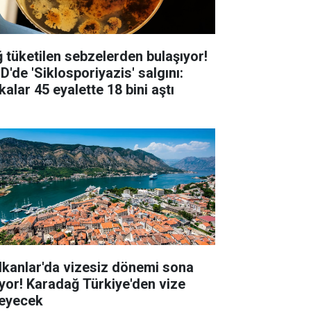
ğ tüketilen sebzelerden bulaşıyor!
D'de 'Siklosporiyazis' salgını:
alar 45 eyalette 18 bini aştı
lkanlar'da vizesiz dönemi sona
iyor! Karadağ Türkiye'den vize
teyecek