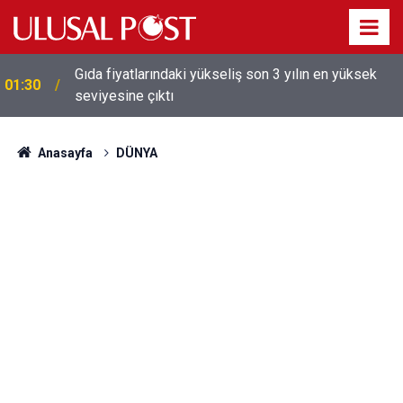
Gıda fiyatlarındaki yükseliş son 3 yılın en yüksek
01:30
seviyesine çıktı
Galatasaray'dan sekiz kişi hakkında savcılığa suç
01:26
duyurusu
Anasayfa
DÜNYA