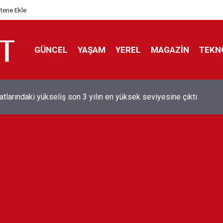
itene Ekle
GÜNCEL
YAŞAM
YEREL
MAGAZİN
TEKN
aray'dan sekiz kişi hakkında savcılığa suç duyurusu