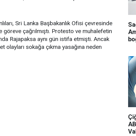
nlıları, Sri Lanka Başbakanlık Ofisi çevresinde
Sa
ise göreve çağrılmıştı. Protesto ve muhalefetin
Ame
bo
da Rajapaksa aynı gün istifa etmişti. Ancak
det olayları sokağa çıkma yasağına neden
Çi
AB
Vak