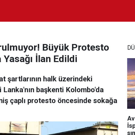
urulmuyor! Büyük Protesto
DÜ
Yasağı İlan Edildi
t şartlarının halk üzerindeki
ri Lanka'nın başkenti Kolombo'da
eniş çaplı protesto öncesinde sokağa
Av
İs
sı