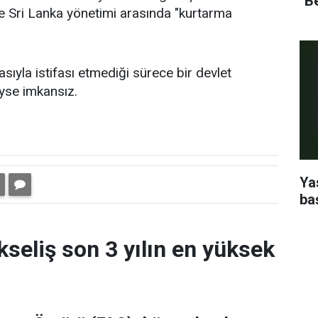
''B
le Sri Lanka yönetimi arasında "kurtarma
sıyla istifası etmediği sürece bir devlet
yse imkansız.
Ya
ba
kseliş son 3 yılın en yüksek