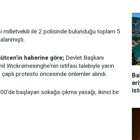
i milletvekili ile 2 polisinde bulunduğu toplam 5
ralanmıştı.
ütcen'in haberine göre;
Devlet Başkanı
 Wickremesinghe'nin istifası talebiyle yarın
çaplı protesto öncesinde önlemler alındı.
Ba
er
is
00'de başlayan sokağa çıkma yasağı, ikinci bir