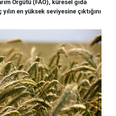
Tarım Örgütü (FAO), küresel gıda
 yılın en yüksek seviyesine çıktığını