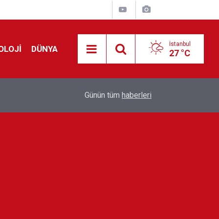
İstanbul
OLOJİ
DÜNYA
27 °C
Avrupa'da 'Schengen' restleşmesi: İspanya da İta
01:24
Günün tüm
haberleri
kontrol edecek