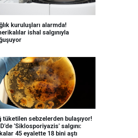
ğlık kuruluşları alarmda!
rikalılar ishal salgınıyla
ğuşuyor
ğ tüketilen sebzelerden bulaşıyor!
D'de 'Siklosporiyazis' salgını:
alar 45 eyalette 18 bini aştı