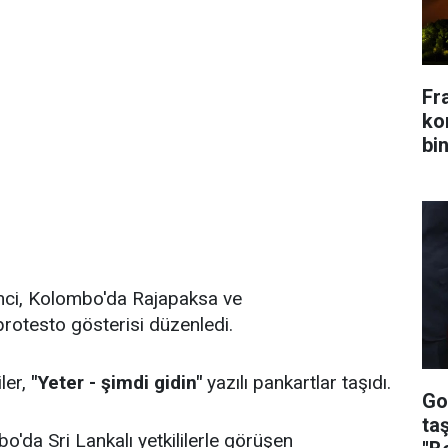
Fr
kon
bin
enci, Kolombo'da Rajapaksa ve
protesto gösterisi düzenledi.
ler,
"Yeter - şimdi gidin"
yazılı pankartlar taşıdı.
Go
ta
'da Sri Lankalı yetkililerle görüşen