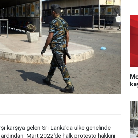
Mo
ka
rşı karşıya gelen Sri Lanka'da ülke genelinde
ın ardından, Mart 2022'de halk protesto hakkını