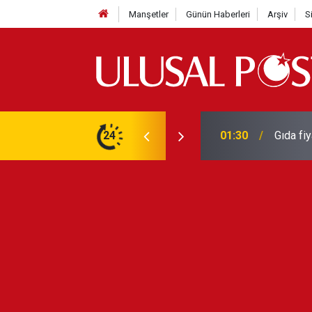
Manşetler
Günün Haberleri
Arşiv
S
3 yılın en yüksek seviyesine çıktı
24
01:26
Galatas