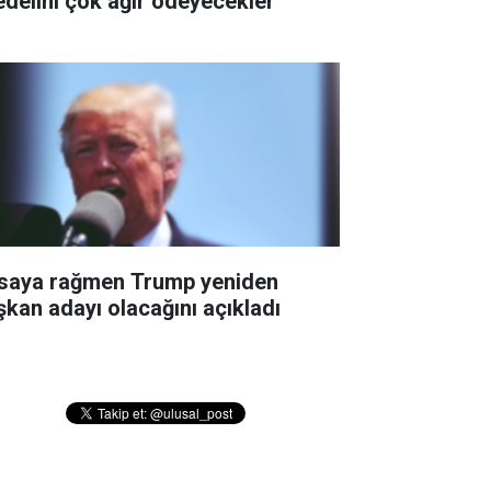
edelini çok ağır ödeyecekler''
saya rağmen Trump yeniden
şkan adayı olacağını açıkladı