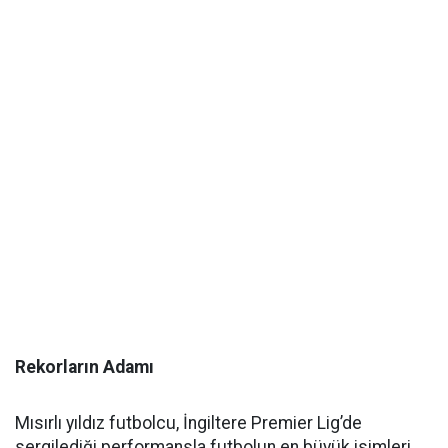
Rekorların Adamı
Mısırlı yıldız futbolcu, İngiltere Premier Lig’de
sergilediği performansla futbolun en büyük isimleri