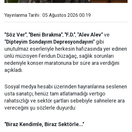
Yayınlanma Tarihi : 05 Ağustos 2026 00:19
''Söz Ver''
,
''Beni Bırakma''
,
''F.D.''
,
"Alev Alev"
ve
"Dipteyim Sondayım Depresyondayım"
gibi
unutulmaz eserleriyle herkesin hafızasında yer edinen
ünlü müzisyen Feridun Düzağaç, sağlık sorunları
nedeniyle konser maratonuna bir süre ara verdiğini
açıkladı.
Sosyal medya hesabı üzerinden hayranlarına seslenen
usta sanatçı, henüz tam atlatamadığı vertigo
rahatsızlığı ve sektör şartları sebebiyle sahnelere ara
vereceğini şu sözlerle duyurdu:
''Biraz Kendimle, Biraz Sektörle...''