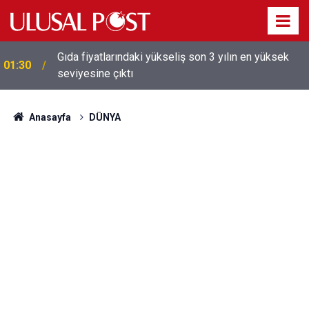
Galatasaray'dan sekiz kişi hakkında savcılığa suç
01:26
duyurusu
Anasayfa
DÜNYA